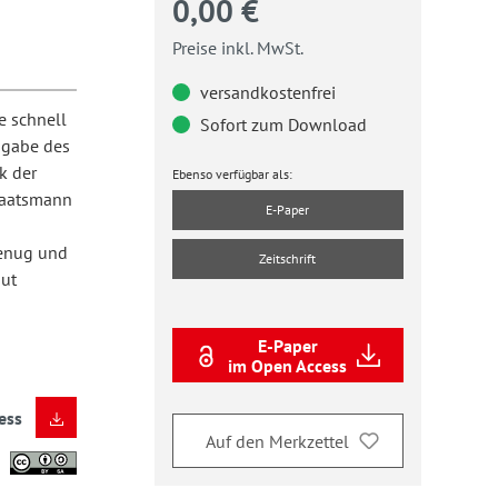
0,00 €
Preise inkl. MwSt.
versandkostenfrei
e schnell
Sofort zum Download
usgabe des
k der
Ebenso verfügbar als:
Staatsmann
E-Paper
genug und
Zeitschrift
gut
E-Paper
im Open Access
ess
Auf den Merkzettel