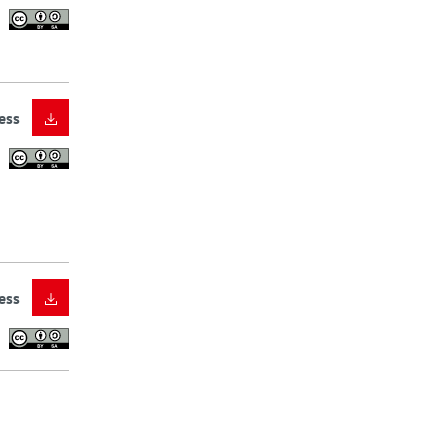
ess
ess