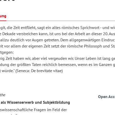
bung
hilosophie
oziale Arbeit
orum Erwachsenenbildung
Schule und Unterricht
it, die Zeit entflieht, sagt ein altes römisches Sprichwort - und wi
 Dekade verstreichen kann, ist uns bei der Arbeit an dieser 20. A
 allzu deutlich vor Augen getreten. Dem allgegenwärtigen Eindruc
chul- und Unterrichtsforschung
AB-Forum
eit vor allem der eigenen Zeit setzt der römische Philosoph und 
tgegen:
ig Zeit haben wir, aber viel vergeuden wir. Unser Leben ist lang 
ersonal- und
oSch
ndung der größten Taten reichlich bemessen, wenn es im Ganzen 
rganisationsentwicklung
würde." (Seneca: De brevitate vitae)
eminar
the
Open Acc
 als Wissenserwerb und Subjektbildung
eitschrift für
swissenschaftliche Fragen im Feld der
remdsprachenforschung