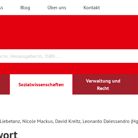
ss
Blog
Über uns
Kontakt
Verwaltung und
Sozialwissenschaften
Recht
rchitektur
chreibwissenschaft
irchenrecht
lind-sehbehindert
Erwachsenenbildung
Liebetanz, Nicole Mackus, David Kreitz, Leonardo Dalessandro (Hg
wort
ulturelle Bildung
rühkindliche Bildung
ochschule und Wissenschaft
assrecht
vb forum