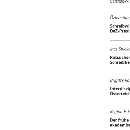
Schreibwi
Forum Arbeitslehre
Özlem Ala
Schreibwi
DaZ-Praxi
Ines Spieke
Ratsuchen
Schreibbe
Brigitte R
Interdiszi
Österreic
Regina E. 
Der frühe
akademis