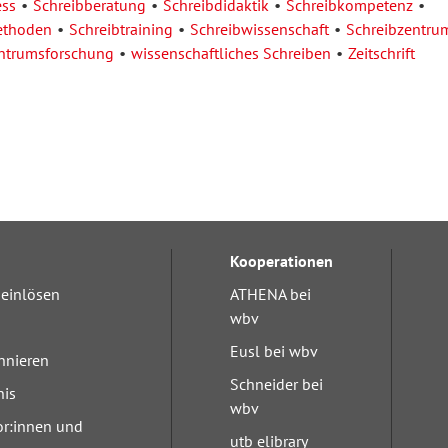
ess
Schreibberatung
Schreibdidaktik
Schreibkompetenz
ethoden
Schreibtraining
Schreibwissenschaft
Schreibzentru
ntrumsforschung
wissenschaftliches Schreiben
Zeitschrift
Kooperationen
einlösen
ATHENA bei
wbv
Eusl bei wbv
nnieren
Schneider bei
nis
wbv
or:innen und
utb elibrary