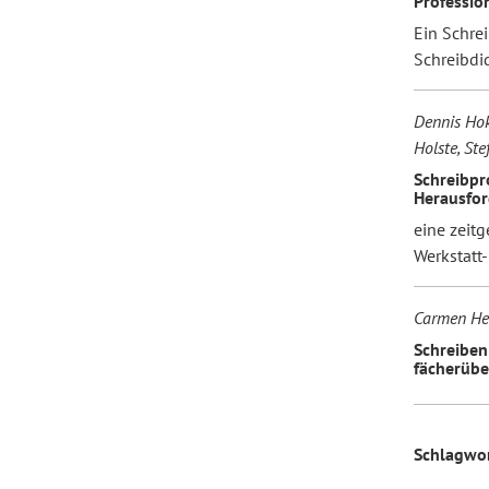
Professio
Ein Schre
Schreibdi
Dennis Hok
Holste, Ste
Schreibpro
Herausfor
eine zeit
Werkstatt
Carmen He
Schreiben
fächerübe
Schlagwo