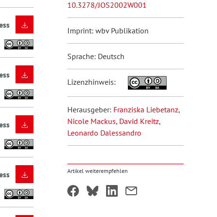
10.3278/JOS2002W001
ess
Imprint: wbv Publikation
Sprache: Deutsch
ess
Lizenzhinweis:
Herausgeber:
Franziska Liebetanz
,
Nicole Mackus
,
David Kreitz
,
ess
Leonardo Dalessandro
Artikel weiterempfehlen
ess