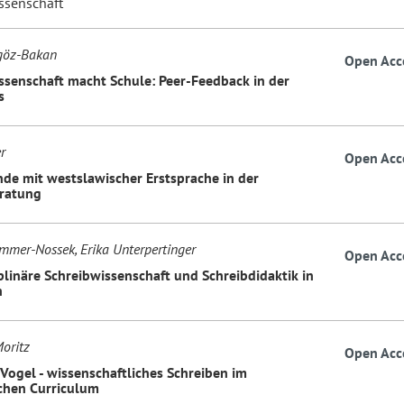
ssenschaft
göz-Bakan
Open Acc
ssenschaft macht Schule: Peer-Feedback in der
s
r
Open Acc
de mit westslawischer Erstsprache in der
ratung
ömmer-Nossek, Erika Unterpertinger
Open Acc
plinäre Schreibwissenschaft und Schreibdidaktik in
h
Moritz
Open Acc
 Vogel - wissenschaftliches Schreiben im
chen Curriculum