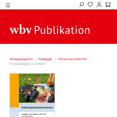
Verlagsprogramm
/
Pädagogik
/
Schule und Unterricht
/
Schulpädagogik & Didaktik