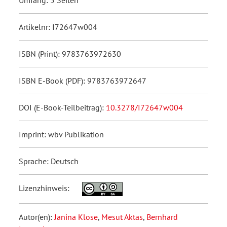
Artikelnr: I72647w004
ISBN (Print): 9783763972630
ISBN E-Book (PDF): 9783763972647
DOI (E-Book-Teilbeitrag):
10.3278/I72647w004
Imprint: wbv Publikation
Sprache: Deutsch
Lizenzhinweis:
Autor(en):
Janina Klose
,
Mesut Aktas
,
Bernhard