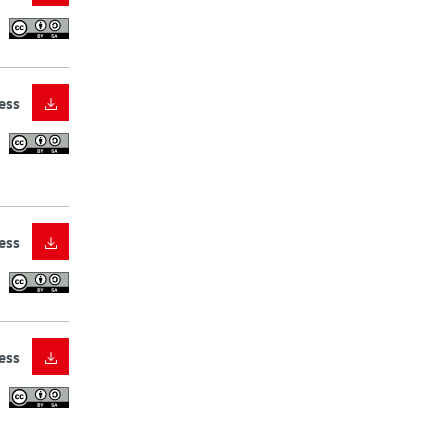
ess
ess
ess