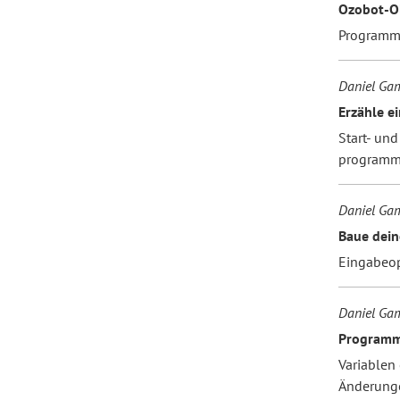
Ozobot-O
Programmi
Daniel Ga
Erzähle ei
Start- un
programm
Daniel Gam
Baue dein
Eingabeop
Daniel Ga
Programmi
Variablen
Änderunge