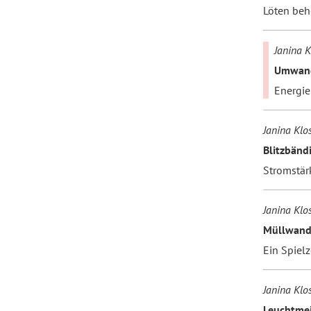
Löten beh
Janina K
Umwand
Energi
Janina Klo
Blitzbänd
Stromstär
Janina Klo
Müllwandl
Ein Spiel
Janina Klo
Leuchtmei