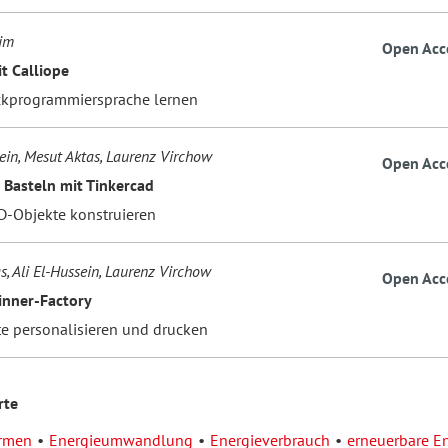
im
Open Acc
t Calliope
kprogrammiersprache lernen
sein, Mesut Aktas, Laurenz Virchow
Open Acc
 Basteln mit Tinkercad
3D-Objekte konstruieren
s, Ali El-Hussein, Laurenz Virchow
Open Acc
inner-Factory
e personalisieren und drucken
rte
ormen
Energieumwandlung
Energieverbrauch
erneuerbare E