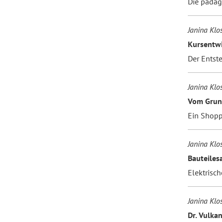
Die pädag
Forum Arbeitslehre
Janina Klo
Kursentwi
Der Entst
Janina Klo
Vom Grund
Ein Shopp
Janina Klo
Bauteiles
Elektrisc
Janina Klos
Dr. Vulka