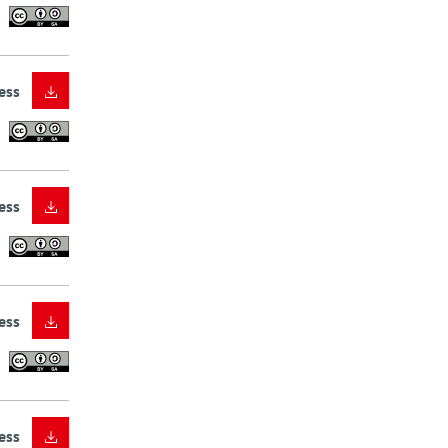
ess
ess
ess
ess