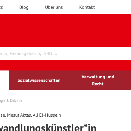
ss
Blog
Über uns
Kontakt
Verwaltung und
Sozialwissenschaften
Recht
gik & Didaktik
rchitektur
chreibwissenschaft
irchenrecht
lind-sehbehindert
Erwachsenenbildung
se, Mesut Aktas, Ali El-Hussein
andlungskünstler*in
ulturelle Bildung
rühkindliche Bildung
ochschule und Wissenschaft
assrecht
vb forum