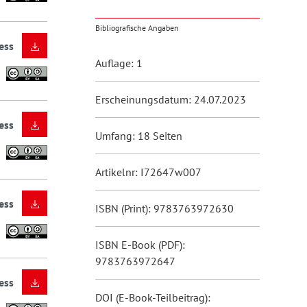
Bibliografische Angaben
ess
Auflage: 1
Erscheinungsdatum: 24.07.2023
ess
Umfang: 18 Seiten
Artikelnr: I72647w007
ess
ISBN (Print): 9783763972630
ISBN E-Book (PDF):
9783763972647
ess
DOI (E-Book-Teilbeitrag):