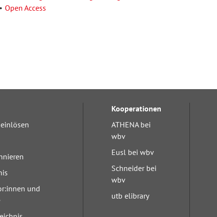
Open Access
Kooperationen
einlösen
ATHENA bei
wbv
Eusl bei wbv
nnieren
Schneider bei
nis
wbv
or:innen und
utb elibrary
e
eichnis