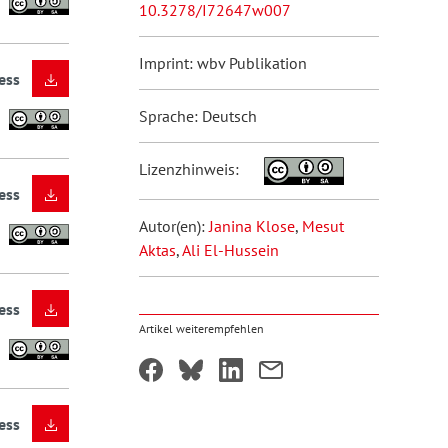
10.3278/I72647w007
Imprint: wbv Publikation
ess
Sprache: Deutsch
Lizenzhinweis:
ess
Autor(en):
Janina Klose
,
Mesut
Aktas
,
Ali El-Hussein
ess
Artikel weiterempfehlen
ess