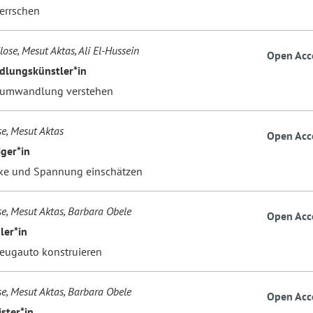
errschen
lose, Mesut Aktas, Ali El-Hussein
Open Acc
lungskünstler*in
eumwandlung verstehen
se, Mesut Aktas
Open Acc
iger*in
ke und Spannung einschätzen
se, Mesut Aktas, Barbara Obele
Open Acc
er*in
zeugauto konstruieren
se, Mesut Aktas, Barbara Obele
Open Acc
ster*in