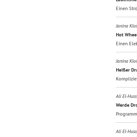
Einen Str
Janina Klo
Hot Whee
Einen Ele
Janina Klo
Heißer Dr
Komplizie
Ali El-Hus
Werde Dro
Programmi
Ali El-Hus