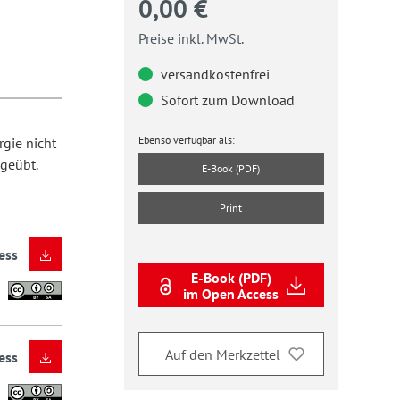
0,00 €
Preise inkl. MwSt.
versandkostenfrei
Sofort zum Download
Ebenso verfügbar als:
gie nicht
geübt.
E-Book (PDF)
Print
ess
E-Book (PDF)
im Open Access
Auf den Merkzettel
ess