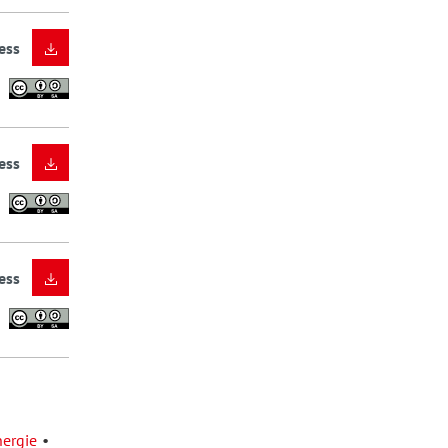
ess
ess
ess
nergie