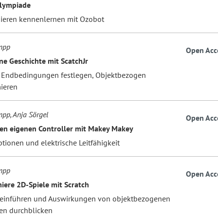
lympiade
eren kennenlernen mit Ozobot
mpp
Open Acc
ne Geschichte mit ScatchJr
d Endbedingungen festlegen, Objektbezogen
ieren
pp, Anja Sörgel
Open Acc
en eigenen Controller mit Makey Makey
tionen und elektrische Leitfähigkeit
mpp
Open Acc
ere 2D-Spiele mit Scratch
 einführen und Auswirkungen von objektbezogenen
n durchblicken