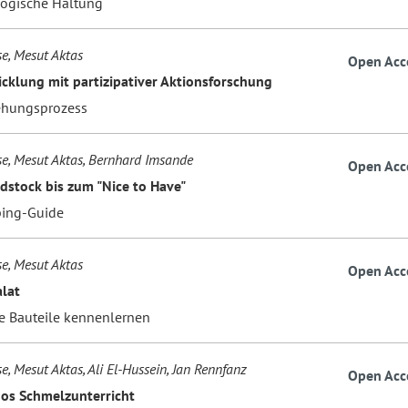
ogische Haltung
se, Mesut Aktas
Open Acc
cklung mit partizipativer Aktionsforschung
ehungsprozess
se, Mesut Aktas, Bernhard Imsande
Open Acc
stock bis zum "Nice to Have"
ing-Guide
se, Mesut Aktas
Open Acc
alat
he Bauteile kennenlernen
e, Mesut Aktas, Ali El-Hussein, Jan Rennfanz
Open Acc
nos Schmelzunterricht