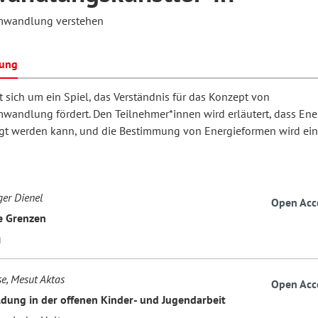
mwandlung verstehen
hilosophie
oziale Arbeit
orum Erwachsenenbildung
Schule und Unterricht
bung
 sich um ein Spiel, das Verständnis für das Konzept von
wandlung fördert. Den Teilnehmer*innen wird erläutert, dass Ener
chul- und Unterrichtsforschung
AB-Forum
gt werden kann, und die Bestimmung von Energieformen wird ein
ersonal- und
oSch
rganisationsentwicklung
er Dienel
Open Acc
e Grenzen
eminar
g
se, Mesut Aktas
Open Acc
eitschrift für
ldung in der offenen Kinder- und Jugendarbeit
remdsprachenforschung