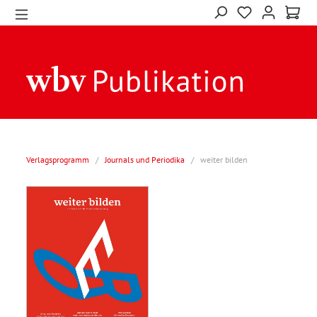
Verlagsprogramm
/
Journals und Periodika
/
weiter bilden