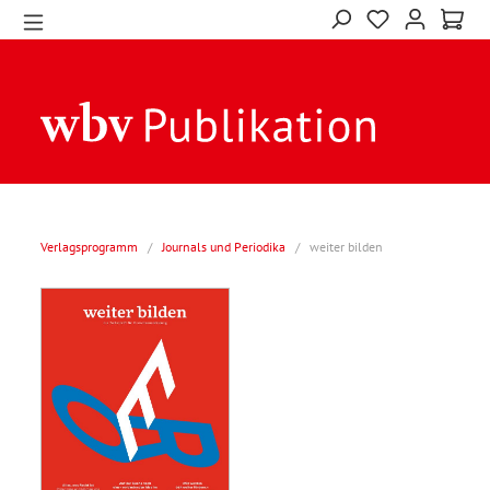
Verlagsprogramm
/
Journals und Periodika
/
weiter bilden