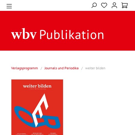
Verlagsprogramm
/
Journals und Periodika
/
weiter bilden