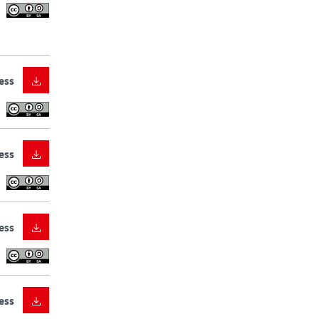
ess
ess
ess
ess