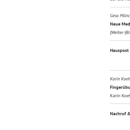
Gesa Münc
Neue Med
(Weiter-)B
Hauspost
Karin Koeh
Fingerüb
Karin Koe
Nachruf &