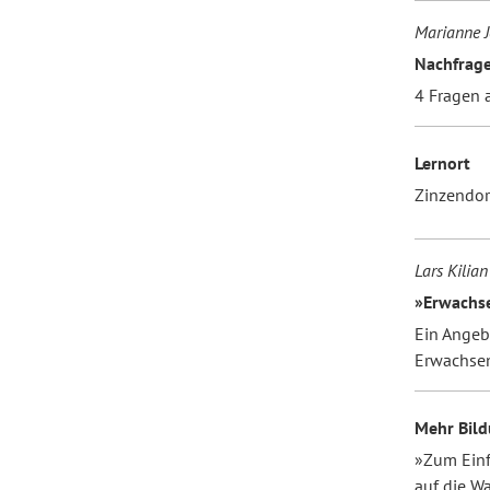
Marianne J
Nachfrag
Forum Arbeitslehre
4 Fragen 
Lernort
Zinzendor
Lars Kilian
»Erwachse
Ein Angeb
Erwachsen
Mehr Bild
»Zum Einf
auf die W