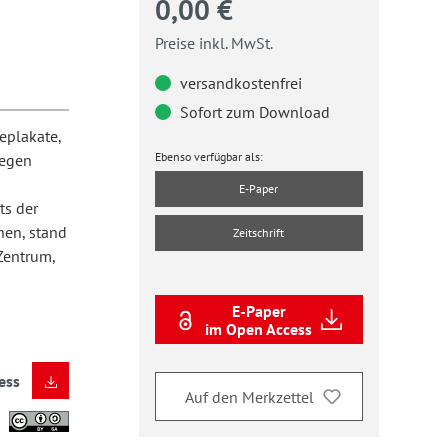
0,00 €
Preise inkl. MwSt.
versandkostenfrei
Sofort zum Download
eplakate,
Ebenso verfügbar als:
gegen
n
E-Paper
ts der
hen, stand
Zeitschrift
 Zentrum,
E-Paper
im Open Access
ess
Auf den Merkzettel