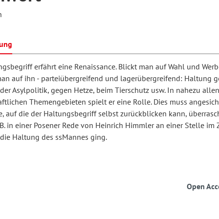
n
hilosophie
oziale Arbeit
orum Erwachsenenbildung
Schule und Unterricht
bung
gsbegriff erfährt eine Renaissance. Blickt man auf Wahl­ und Werb
man auf ihn - parteiübergreifend und lagerübergreifend: Haltung 
chul- und Unterrichtsforschung
AB-Forum
 der Asylpolitik, gegen Hetze, beim Tierschutz usw. In nahezu alle
ftlichen Themengebieten spielt er eine Rolle. Dies muss angesich
ersonal- und
, auf die der Haltungsbegriff selbst zurückblicken kann, überrasc
oSch
 B. in einer Posener Rede von Heinrich Himmler an einer Stelle im
rganisationsentwicklung
 die Haltung des ss­Mannes ging.
eminar
Open Acc
eitschrift für
remdsprachenforschung