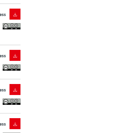
ess
ess
ess
ess