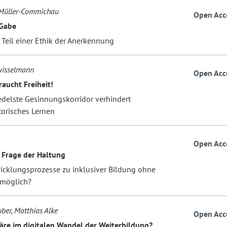
Müller-Commichau
Open Acc
 Gabe
 Teil einer Ethik der Anerkennung
wisselmann
Open Acc
raucht Freiheit!
edelste Gesinnungskorridor verhindert
orisches Lernen
Open Acc
e Frage der Haltung
icklungsprozesse zu inklusiver Bildung ohne
 möglich?
ber, Matthias Alke
Open Acc
äre im digitalen Wandel der Weiterbildung?