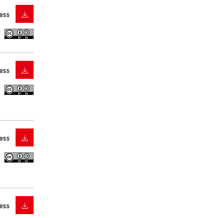
ess
ess
ess
ess