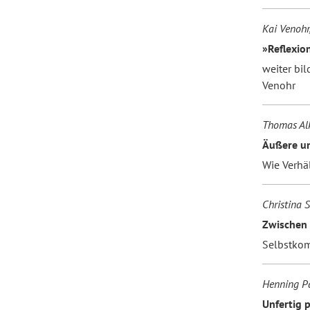
Kai Venohr
»Reflexion
weiter bil
Venohr
Thomas Al
Äußere un
Wie Verhä
Christina 
Zwischen
Selbstkom
Henning P
Unfertig p