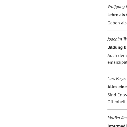
Wolfgang 
Lehre als
Geben als
Joachim T
Bildung b
Auch der 
emanzipat
Lars Meyer
Alles ein
Sind Entw
Offenheit
Marika Rau
Intermedi