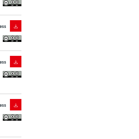
ess
ess
ess