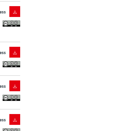
ess
ess
ess
ess