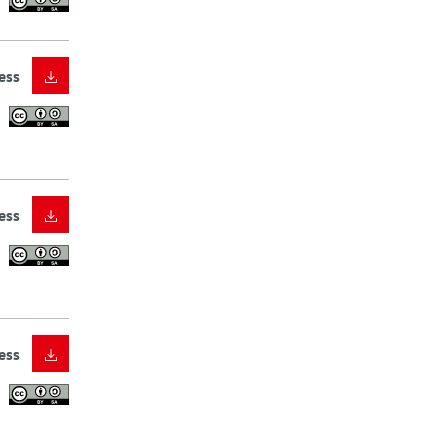
ess
ess
ess