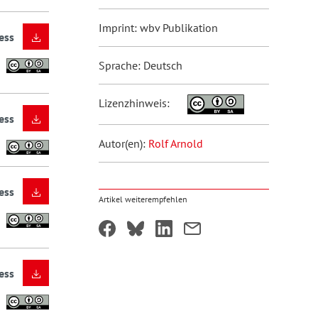
Imprint: wbv Publikation
ess
Sprache: Deutsch
Lizenzhinweis:
ess
Autor(en):
Rolf Arnold
ess
Artikel weiterempfehlen
ess