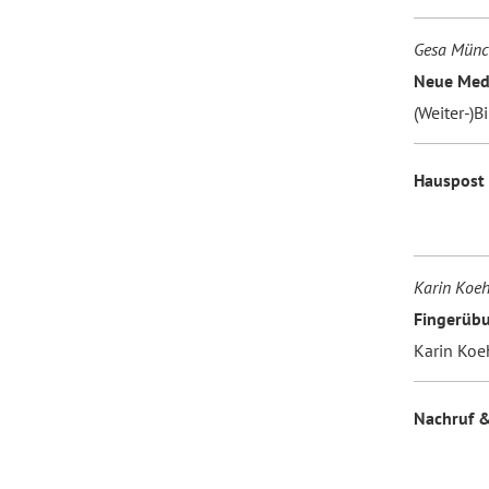
Gesa Münc
Neue Med
(Weiter-)B
Hauspost
Karin Koeh
Fingerüb
Karin Koe
Nachruf &