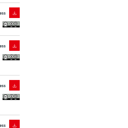
ess
ess
ess
ess