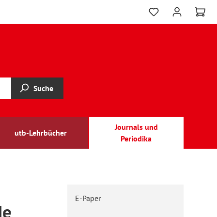
Suche
Journals und
utb-Lehrbücher
Periodika
E-Paper
de