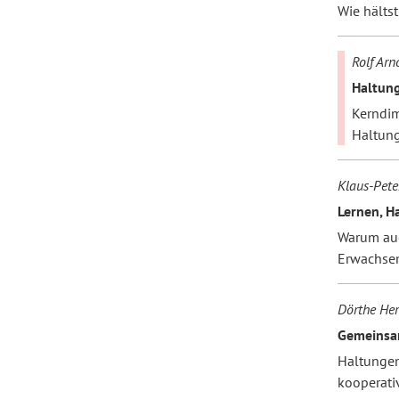
Wie hältst
Rolf Arn
Haltung
Kerndim
Haltun
Klaus-Pete
Lernen, H
Warum au
Erwachsen
Dörthe Her
Gemeinsa
Haltungen
kooperati