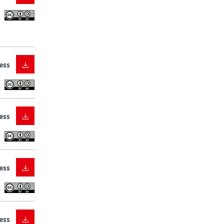
ess
ess
ess
ess