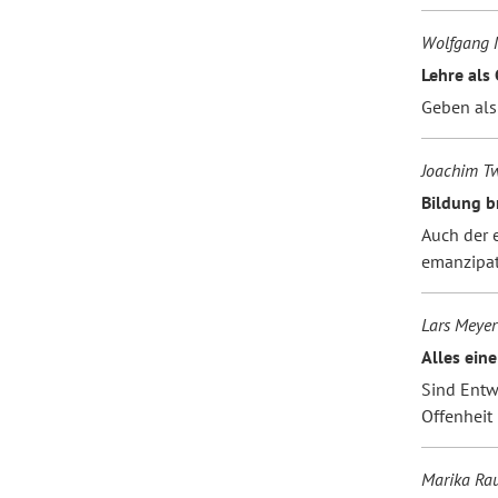
Wolfgang 
Lehre als
Geben als
Joachim T
Bildung b
Auch der 
emanzipat
Lars Meyer
Alles ein
Sind Entw
Offenheit
Marika Rau