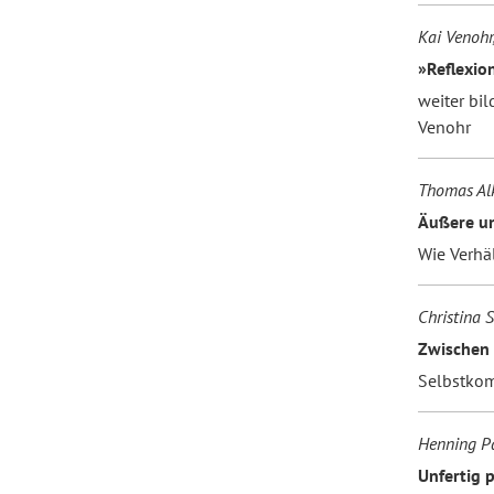
Kai Venohr
»Reflexion
weiter bil
Venohr
Thomas Al
Äußere un
Wie Verhä
Christina 
Zwischen
Selbstkom
Henning P
Unfertig p