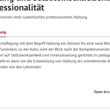
essionalität
sionen einer systemischen professionellen Haltung
hilosophie
oziale Arbeit
orum Erwachsenenbildung
Schule und Unterricht
bung
chul- und Unterrichtsforschung
AB-Forum
schäftigung mit dem Begriff Haltung ein Zeichen für eine neue Bi
Zumindest, so der Autor, wird der Blick nach der Kompetenzwende
er auf Selbstwirksamkeit und Innensteuerung gerichtet. In pädag
ersonal- und
oSch
eht es dann um die Entwicklung von Haltung als orientierender Kr
rganisationsentwicklung
nden wie den Lehrenden.
eminar
Open Acc
eitschrift für
remdsprachenforschung