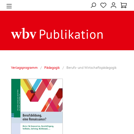
Verlagsprogramm
/
Pädagogik
/
Berufs- und Wirtschaftspädagogik