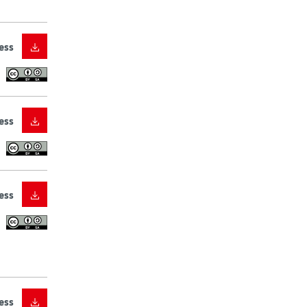
ess
ess
ess
ess