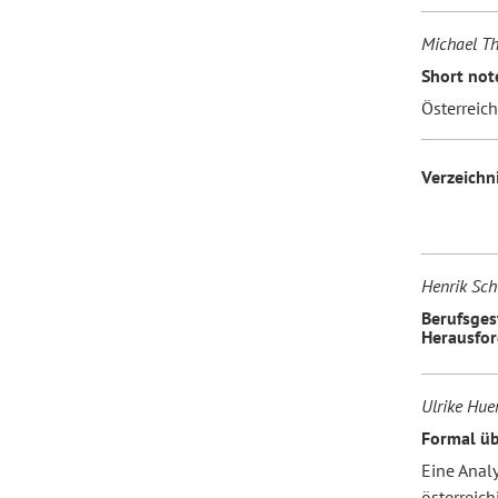
Michael T
Short note
Österreic
Verzeichn
Henrik Sch
Berufsges
Herausfo
Ulrike Hue
Formal üb
Eine Anal
österreich