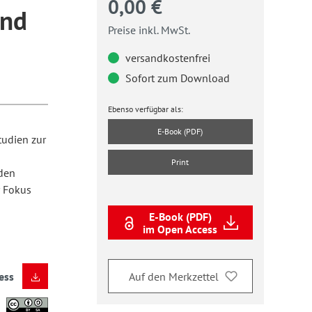
0,00 €
and
Preise inkl. MwSt.
versandkostenfrei
Sofort zum Download
Ebenso verfügbar als:
E-Book (PDF)
tudien zur
Print
rden
r Fokus
E-Book (PDF)
im Open Access
Auf den Merkzettel
ess