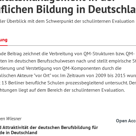
flichen Bildung in Deutschl
ller Überblick mit dem Schwerpunkt der schulinternen Evaluation
hilosophie
oziale Arbeit
orum Erwachsenenbildung
Schule und Unterricht
bung
chul- und Unterrichtsforschung
AB-Forum
nde Beitrag zeichnet die Verbreitung von QM-Strukturen bzw. QM-
ten im deutschen Berufsschulwesen nach und stellt empirische S
ierung und Verstetigung von QM-Komponenten durch die
ersonal- und
oSch
ulischen Akteure "vor Ort" vor. Im Zeitraum von 2009 bis 2015 wu
rganisationsentwicklung
 13 Berliner berufliche Schulen prozessbegleitend untersucht. De
chtungen liegt auf dem Bereich der schulinternen Evaluation.
eminar
en Wiesner
Open Acc
eitschrift für
 Attraktivität der deutschen Berufsbildung für
de in Deutschland
remdsprachenforschung