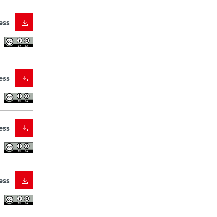
ess
ess
ess
ess