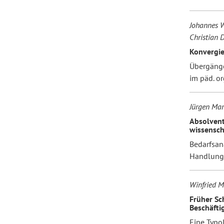
Johannes W
Forum Arbeitslehre
Christian 
Konvergie
Übergänge
im päd. o
Jürgen Mar
Absolvent
wissensch
Bedarfsan
Handlungs
Winfried M
Früher Sc
Beschäfti
Eine Typo