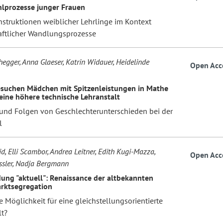
lprozesse junger Frauen
struktionen weiblicher Lehrlinge im Kontext
aftlicher Wandlungsprozesse
hegger, Anna Glaeser, Katrin Widauer, Heidelinde
Open Acc
uchen Mädchen mit Spitzenleistungen in Mathe
 eine höhere technische Lehranstalt
und Folgen von Geschlechterunterschieden bei der
l
d, Elli Scambor, Andrea Leitner, Edith Kugi-Mazza,
Open Acc
sler, Nadja Bergmann
dung "aktuell": Renaissance der altbekannten
rktsegregation
 Möglichkeit für eine gleichstellungsorientierte
lt?