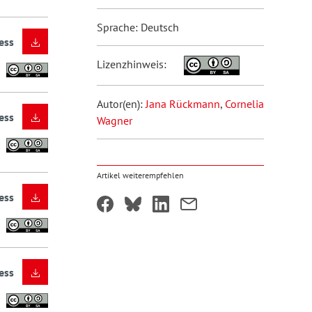
Sprache: Deutsch
ess
Lizenzhinweis:
Autor(en):
Jana Rückmann
,
Cornelia
ess
Wagner
Artikel weiterempfehlen
ess
ess