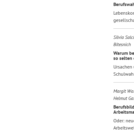
Berufswah
Lebenskon
gesellsch
Silvia Salc
Bitesnich
Warum bes
so selten
Ursachen 
Schulwah
Margit Wai
Helmut Gas
Berufsbil
Arbeitsma
Oder: neue
Arbeitswe