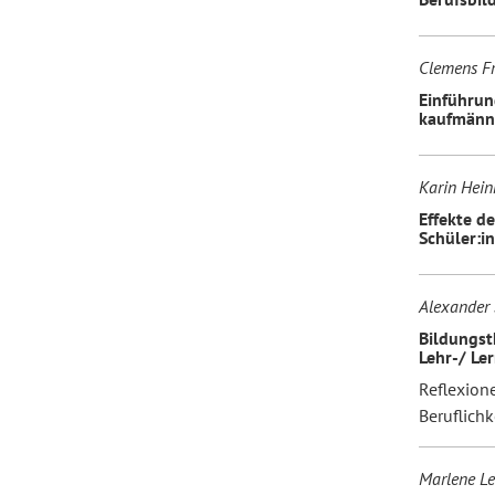
Clemens Fr
Einführun
kaufmänni
Karin Hein
Effekte d
Schüler:i
Alexander 
Bildungst
Lehr-/ Le
Reflexion
Beruflichk
Marlene Le