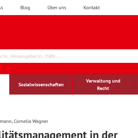
ss
Blog
Über uns
Kontakt
Verwaltung und
Sozialwissenschaften
Recht
rchitektur
chreibwissenschaft
irchenrecht
lind-sehbehindert
Erwachsenenbildung
mann, Cornelia Wagner
itätsmanagement in der
ulturelle Bildung
rühkindliche Bildung
ochschule und Wissenschaft
assrecht
vb forum