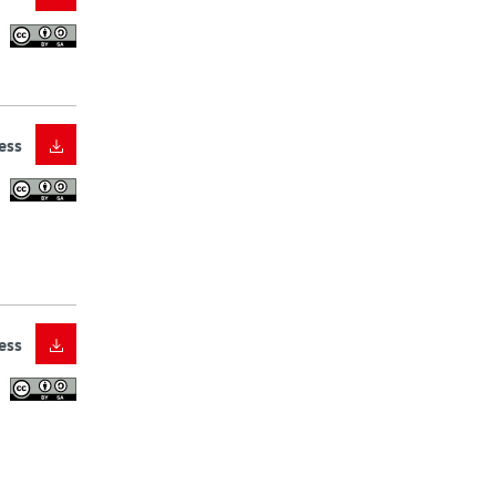
ess
ess