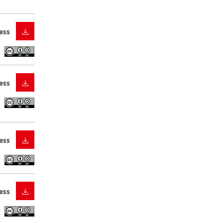
ess
ess
ess
ess