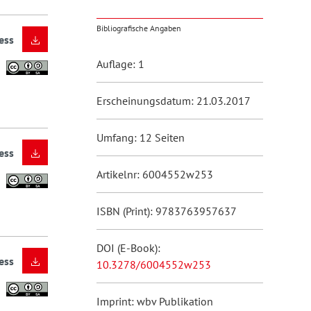
Bibliografische Angaben
ess
Auflage: 1
Erscheinungsdatum: 21.03.2017
Umfang: 12 Seiten
ess
Artikelnr: 6004552w253
ISBN (Print): 9783763957637
DOI (E-Book):
ess
10.3278/6004552w253
Imprint: wbv Publikation