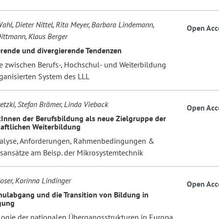
ahl, Dieter Nittel, Rita Meyer, Barbara Lindemann,
Open Acc
Dittmann, Klaus Berger
rende und divergierende Tendenzen
 zwischen Berufs-, Hochschul- und Weiterbildung
rganisierten System des LLL
etzki, Stefan Brämer, Linda Vieback
Open Acc
Innen der Berufsbildung als neue Zielgruppe der
aftlichen Weiterbildung
alyse, Anforderungen, Rahmenbedingungen &
ansätze am Beisp. der Mikrosystemtechnik
oser, Korinna Lindinger
Open Acc
hulabgang und die Transition von Bildung in
gung
logie der nationalen Übergangsstrukturen in Europa