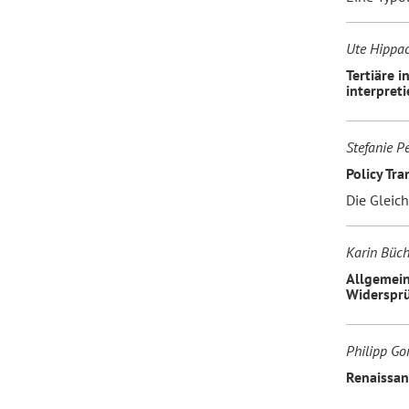
Ute Hippa
Tertiäre i
interpreti
Stefanie Pe
Policy Tra
Die Gleic
Karin Büch
Allgemein
Widersprü
Philipp Go
Renaissan