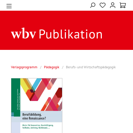
Verlagsprogramm
/
Pädagogik
/
Berufs- und Wirtschaftspädagogik