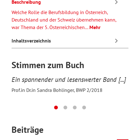
Beschreibung
Welche Rolle die Berufsbildung in Österreich,
Deutschland und der Schweiz übernehmen kann,
war Thema der 5. Österreichischen…
Mehr
Inhaltsverzeichnis
Stimmen zum Buch
ben
Ein spannender und lesenswerter Band [...]
Inte
Beru
Prof.in Dr.in Sandra Bohlinger, BWP 2/2018
an
inte
das
Konz
 zu
täti
Beiträge
Nina 