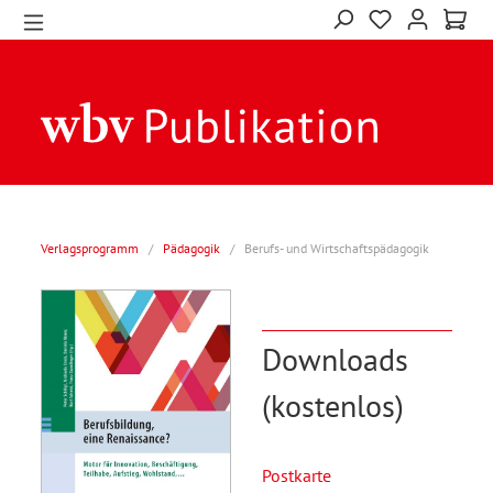
Verlagsprogramm
/
Pädagogik
/
Berufs- und Wirtschaftspädagogik
Downloads
(kostenlos)
Postkarte