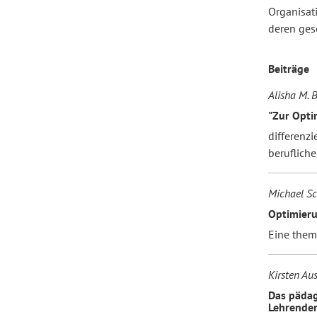
Organisat
deren ges
Forum Arbeitslehre
Beiträge
Alisha M. 
"Zur Opti
differenzi
beruflich
Michael 
Optimieru
Eine them
Kirsten Aus
Das pädag
Lehrende