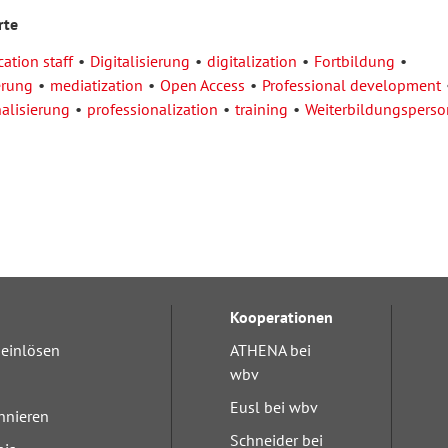
rte
ation staff
Digitalisierung
digitalization
Fortbildung
erung
mediatization
Open Access
Professional development
alisierung
professionalization
training
Weiterbildungsperso
Kooperationen
einlösen
ATHENA bei
wbv
Eusl bei wbv
nnieren
Schneider bei