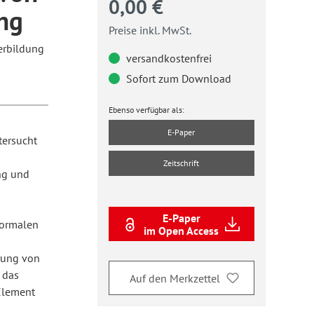
0,00 €
ung
Preise inkl. MwSt.
erbildung
versandkostenfrei
Sofort zum Download
Ebenso verfügbar als:
E-Paper
tersucht
Zeitschrift
ng und
E-Paper
formalen
im Open Access
rung von
 das
Auf den Merkzettel
 Element