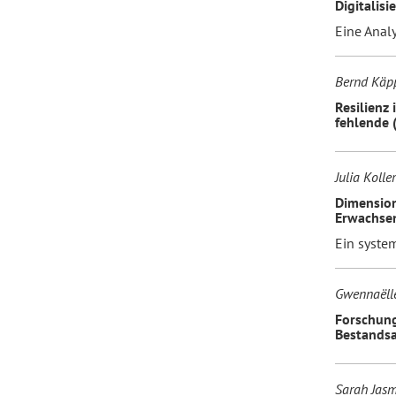
Digitalisi
Eine Anal
Bernd Käpp
Resilienz
fehlende 
Julia Koller
Dimension
Erwachse
Ein system
Gwennaëlle
Forschung
Bestandsa
Sarah Jasm