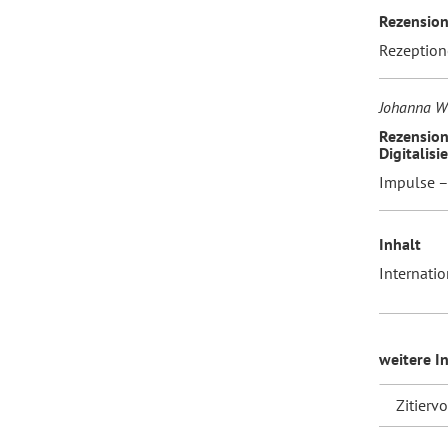
Rezension
Rezeption
Johanna W
Rezensio
Digitalis
Impulse –
Inhalt
Internati
weitere I
Zitierv