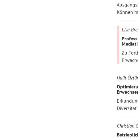
Ausgangs
Können mi
Lisa Bre
Profess
Mediati
Zu Fort
Erwach
Halit Öztü
Optimieru
Erwachsen
Erkundung
Diversität
Christian 
Betriebli