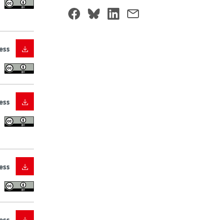
ess
ess
ess
ess