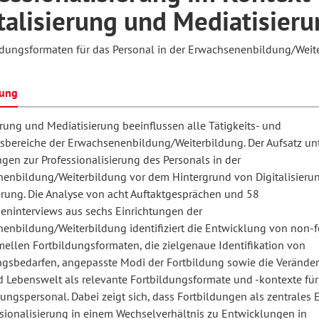
talisierung und Mediatisier
ldungsformaten für das Personal in der Erwachsenenbildung/Weit
hilosophie
oziale Arbeit
orum Erwachsenenbildung
Schule und Unterricht
bung
chul- und Unterrichtsforschung
AB-Forum
erung und Mediatisierung beeinflussen alle Tätigkeits- und
bereiche der Erwachsenenbildung/Weiterbildung. Der Aufsatz un
gen zur Professionalisierung des Personals in der
ersonal- und
oSch
enbildung/Weiterbildung vor dem Hintergrund von Digitalisieru
rganisationsentwicklung
erung. Die Analyse von acht Auftaktgesprächen und 58
neninterviews aus sechs Einrichtungen der
enbildung/Weiterbildung identifiziert die Entwicklung von non-
eminar
mellen Fortbildungsformaten, die zielgenaue Identifikation von
ngsbedarfen, angepasste Modi der Fortbildung sowie die Verände
d Lebenswelt als relevante Fortbildungsformate und -kontexte für
eitschrift für
ungspersonal. Dabei zeigt sich, dass Fortbildungen als zentrales
remdsprachenforschung
ssionalisierung in einem Wechselverhältnis zu Entwicklungen in