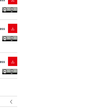
ess
ess