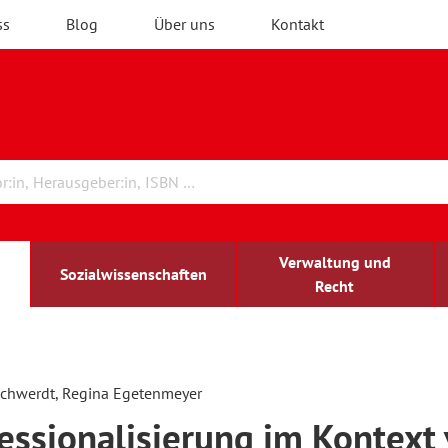
ss
Blog
Über uns
Kontakt
Verwaltung und
Sozialwissenschaften
Recht
rchitektur
chreibwissenschaft
irchenrecht
lind-sehbehindert
Erwachsenenbildung
tschwerdt, Regina Egetenmeyer
essionalisierung im Kontext
ulturelle Bildung
rühkindliche Bildung
ochschule und Wissenschaft
assrecht
vb forum