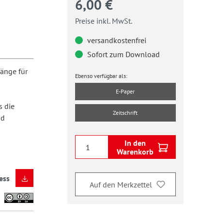
6,00 €
Preise inkl. MwSt.
versandkostenfrei
Sofort zum Download
gänge für
Ebenso verfügbar als:
E-Paper
s die
Zeitschrift
nd
In den
Warenkorb
ess
Auf den Merkzettel