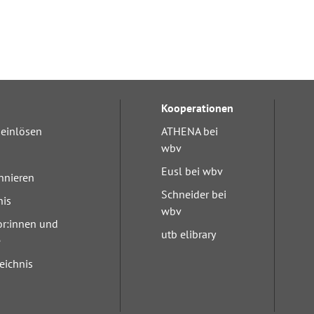
Kooperationen
einlösen
ATHENA bei
wbv
Eusl bei wbv
nnieren
Schneider bei
nis
wbv
or:innen und
utb elibrary
e
eichnis