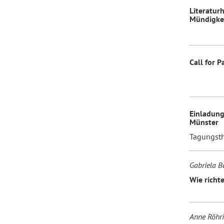
Literatur
Mündigke
Forum Arbeitslehre
Call for 
Einladung
Münster
Tagungsth
Gabriela 
Wie richt
Anne Röhri