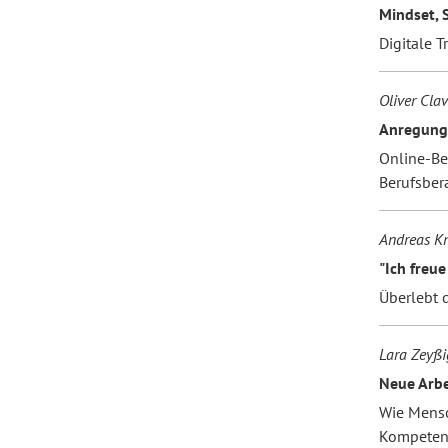
Mindset, S
Digitale 
Oliver Clav
Anregung
Online-Be
Berufsber
Andreas Kn
"Ich freue
Überlebt d
Lara Zeyßi
Neue Arbei
Wie Mensc
Kompeten