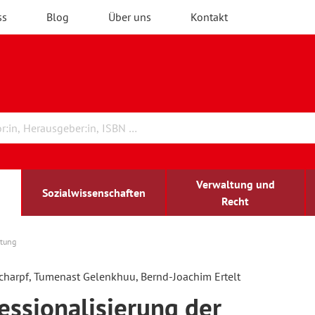
ss
Blog
Über uns
Kontakt
Verwaltung und
Sozialwissenschaften
Recht
atung
rchitektur
chreibwissenschaft
irchenrecht
lind-sehbehindert
Erwachsenenbildung
charpf, Tumenast Gelenkhuu, Bernd-Joachim Ertelt
essionalisierung der
ulturelle Bildung
rühkindliche Bildung
ochschule und Wissenschaft
assrecht
vb forum