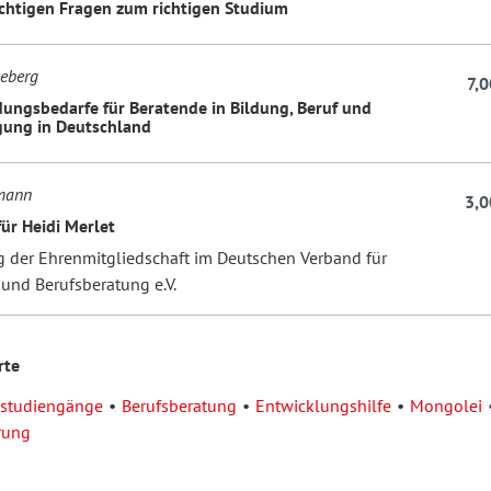
ichtigen Fragen zum richtigen Studium
eeberg
7,0
dungsbedarfe für Beratende in Bildung, Beruf und
gung in Deutschland
hmann
3,0
für Heidi Merlet
g der Ehrenmitgliedschaft im Deutschen Verband für
 und Berufsberatung e.V.
rte
sstudiengänge
Berufsberatung
Entwicklungshilfe
Mongolei
rung