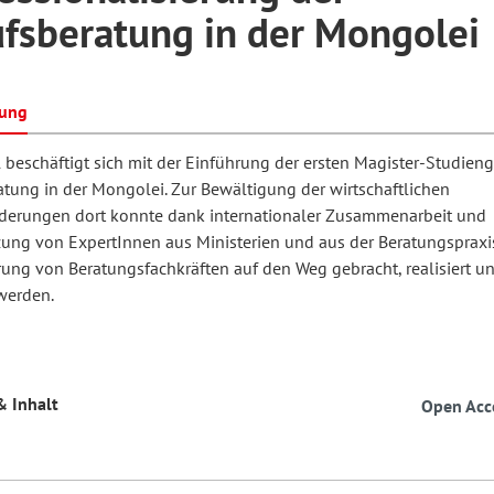
fsberatung in der Mongolei
hilosophie
oziale Arbeit
orum Erwachsenenbildung
Schule und Unterricht
bung
l beschäftigt sich mit der Einführung der ersten Magister-Studien
chul- und Unterrichtsforschung
AB-Forum
atung in der Mongolei. Zur Bewältigung der wirtschaftlichen
derungen dort konnte dank internationaler Zusammenarbeit und
zung von ExpertInnen aus Ministerien und aus der Beratungspraxi
ersonal- und
rung von Beratungsfachkräften auf den Weg gebracht, realisiert u
oSch
rganisationsentwicklung
werden.
eminar
& Inhalt
Open Acc
eitschrift für
remdsprachenforschung