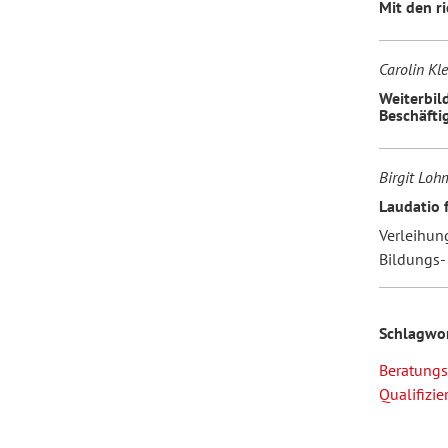
Mit den r
Carolin Kl
Weiterbil
Beschäfti
Birgit Lo
Laudatio 
Verleihun
Bildungs-
Schlagwo
Beratung
Qualifizie