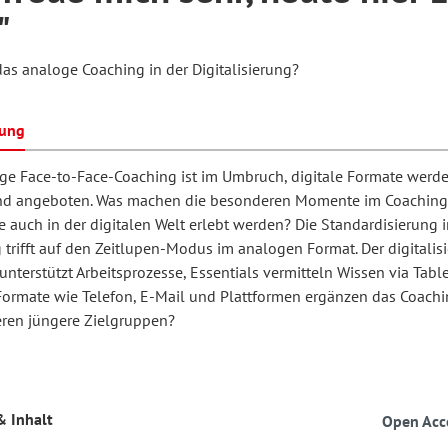
"
as analoge Coaching in der Digitalisierung?
hilosophie
oziale Arbeit
orum Erwachsenenbildung
Schule und Unterricht
bung
chul- und Unterrichtsforschung
AB-Forum
ge Face-to-Face-Coaching ist im Umbruch, digitale Formate werd
d angeboten. Was machen die besonderen Momente im Coaching
 auch in der digitalen Welt erlebt werden? Die Standardisierung 
ersonal- und
oSch
trifft auf den Zeitlupen-Modus im analogen Format. Der digitalisi
rganisationsentwicklung
nterstützt Arbeitsprozesse, Essentials vermitteln Wissen via Table
ormate wie Telefon, E-Mail und Plattformen ergänzen das Coachin
eren jüngere Zielgruppen?
eminar
eitschrift für
& Inhalt
Open Acc
remdsprachenforschung