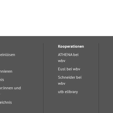
Kooperationen
einlösen
ATHENA bei
wbv
Eusl bei wbv
nnieren
Schneider bei
nis
wbv
or:innen und
utb elibrary
e
eichnis