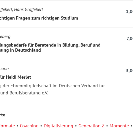
febert, Hans Groffebert
1,0
ichtigen Fragen zum richtigen Studium
eeberg
7,0
dungsbedarfe für Beratende in Bildung, Beruf und
gung in Deutschland
hmann
3,0
für Heidi Merlet
g der Ehrenmitgliedschaft im Deutschen Verband für
 und Berufsberatung e.V.
rte
Formate
Coaching
Digitalisierung
Generation Z
Momente