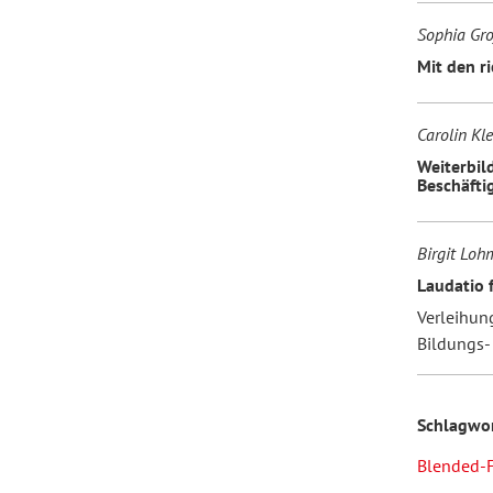
Sophia Grof
Mit den r
Carolin Kl
Weiterbil
Beschäfti
Birgit Lo
Laudatio 
Verleihun
Bildungs-
Schlagwo
Blended-