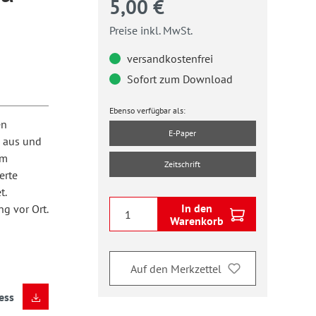
5,00 €
Preise inkl. MwSt.
versandkostenfrei
Sofort zum Download
Ebenso verfügbar als:
en
E-Paper
 aus und
im
Zeitschrift
erte
t.
In den
g vor Ort.
Warenkorb
Auf den Merkzettel
ess