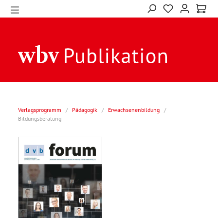
Verlagsprogramm
/
Pädagogik
/
Erwachsenenbildung
/
Bildungsberatung