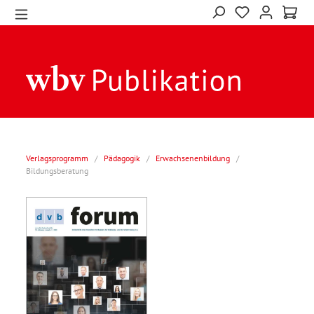
Verlagsprogramm
/
Pädagogik
/
Erwachsenenbildung
/
Bildungsberatung