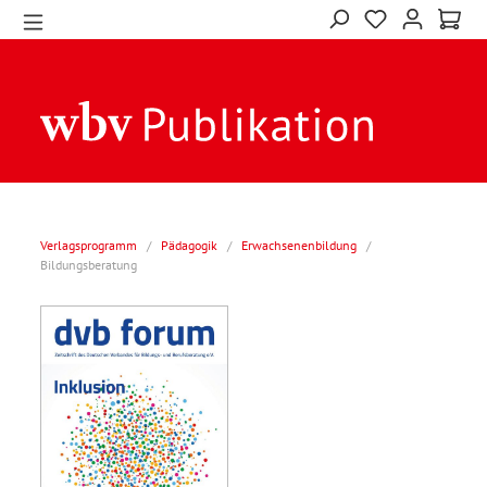
Verlagsprogramm
/
Pädagogik
/
Erwachsenenbildung
/
Bildungsberatung