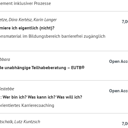
lement inklusiver Prozesse
etze, Dóra Kertész, Karin Langer
7,0
iere ich eigentlich (nicht)?
onsmaterial im Bildungsbereich barrierefrei zugänglich
bbara
Open Acc
de unabhängige Teilhabeberatung – EUTB®
estebbe
Open Acc
: Wer bin ich? Was kann ich? Was will ich?
rientiertes Karrierecoaching
schalk, Lutz Kuntzsch
7,0