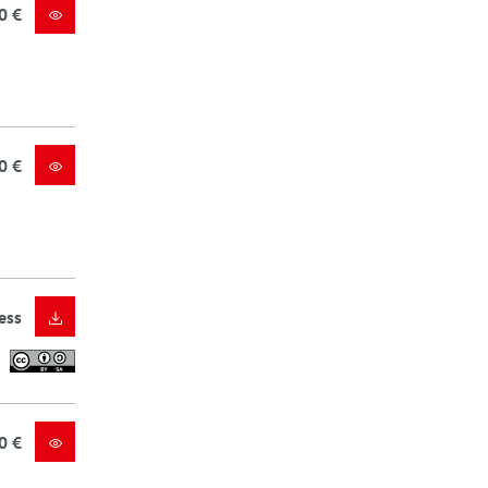
0 €
0 €
ess
0 €