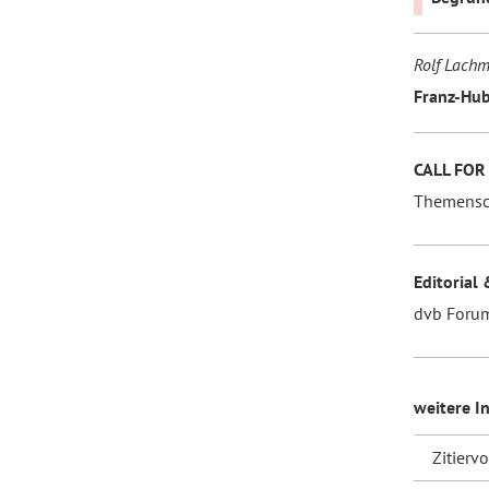
Rolf Lach
Franz-Hub
CALL FOR
Themensc
Editorial 
dvb Foru
weitere I
Zitierv