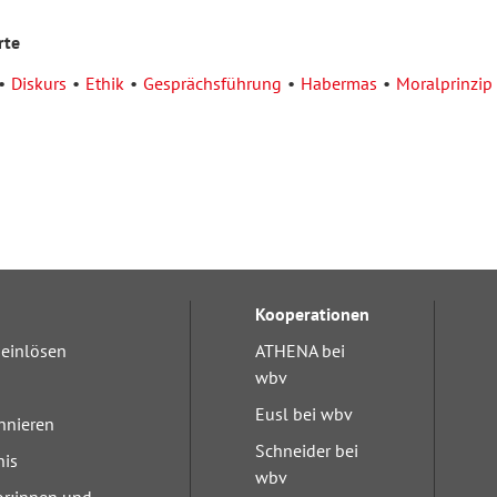
rte
Diskurs
Ethik
Gesprächsführung
Habermas
Moralprinzip
Kooperationen
einlösen
ATHENA bei
wbv
Eusl bei wbv
nnieren
Schneider bei
nis
wbv