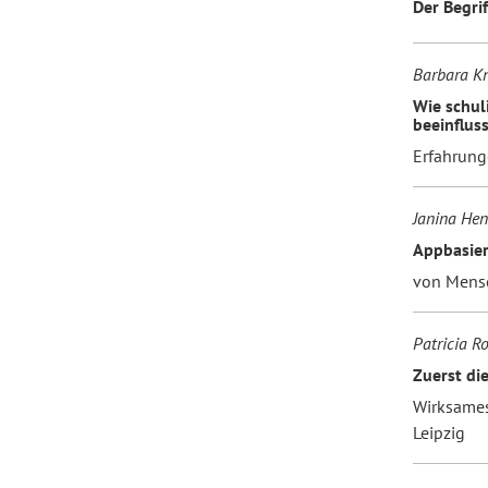
Der Begrif
Barbara Kn
Wie schul
beeinfluss
Erfahrung
Janina Hen
Appbasier
von Mensc
Patricia R
Zuerst di
Wirksames
Leipzig