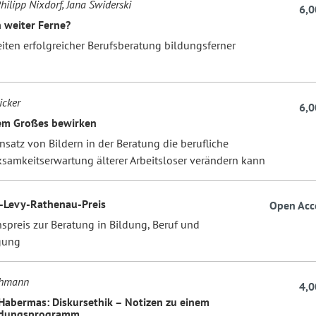
hilipp Nixdorf, Jana Swiderski
6,0
n weiter Ferne?
iten erfolgreicher Berufsberatung bildungsferner
n
icker
6,0
em Großes bewirken
nsatz von Bildern in der Beratung die berufliche
ksamkeitserwartung älterer Arbeitsloser verändern kann
-Levy-Rathenau-Preis
Open Acc
preis zur Beratung in Bildung, Beruf und
gung
chmann
4,0
Habermas: Diskursethik – Notizen zu einem
dungsprogramm