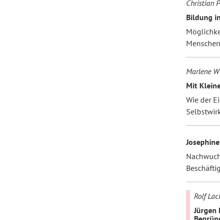
Christian P
Bildung i
Möglichke
Mensche
Marlene W
Mit Klein
Wie der Ei
Selbstwir
Josephine
Nachwuchs
Beschäfti
Rolf La
Jürgen 
Begrün