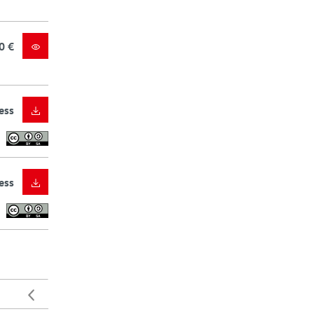
0 €
ess
ess