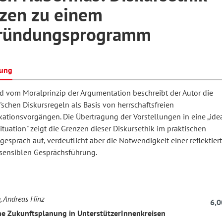
zen zu einem
ründungsprogramm
hilosophie
oziale Arbeit
orum Erwachsenenbildung
Schule und Unterricht
bung
chul- und Unterrichtsforschung
AB-Forum
 vom Moralprinzip der Argumentation beschreibt der Autor die
schen Diskursregeln als Basis von herrschaftsfreien
ersonal- und
tionsvorgängen. Die Übertragung der Vorstellungen in eine „ide
oSch
tuation" zeigt die Grenzen dieser Diskursethik im praktischen
rganisationsentwicklung
espräch auf, verdeutlicht aber die Notwendigkeit einer reflektiert
esensiblen Gesprächsführung.
eminar
, Andreas Hinz
eitschrift für
6,0
he Zukunftsplanung in UnterstützerInnenkreisen
remdsprachenforschung