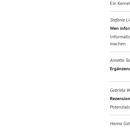
Ein Kerne
Forum Arbeitslehre
Stefanie Li
Wen inform
Informati
machen
Annette Ta
Ergänzen
Gabriela W
Rezension
Potenzialo
Hanna Gott