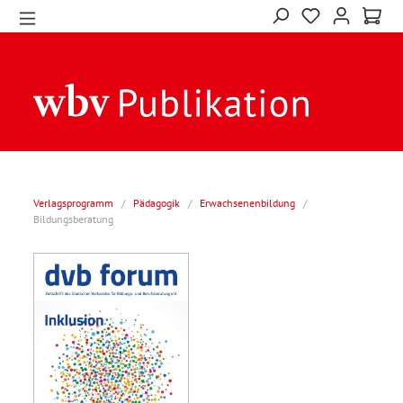
Verlagsprogramm
/
Pädagogik
/
Erwachsenenbildung
/
Bildungsberatung