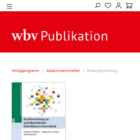
Verlagsprogramm
/
Sozialwissenschaften
/
Bildungsforschung