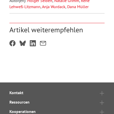
Autor(en):
Holger Seibert
,
Natalie Grimm
,
René
Lehweß-Litzmann
,
Anja Wurdack
,
Dana Müller
Artikel weiterempfehlen
Kontakt
Ressourcen
Kooperationen