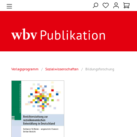
Verlagsprogramm
/
Sozialwissenschaften
/
Bildungsforschung