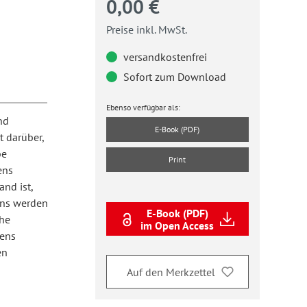
0,00 €
Preise inkl. MwSt.
versandkostenfrei
Sofort zum Download
Ebenso verfügbar als:
nd
E-Book (PDF)
t darüber,
be
Print
ens
nd ist,
ens werden
E-Book (PDF)
che
im Open Access
tens
en
Auf den Merkzettel