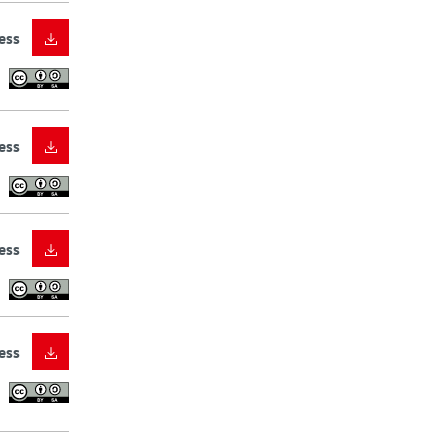
ess
ess
ess
ess