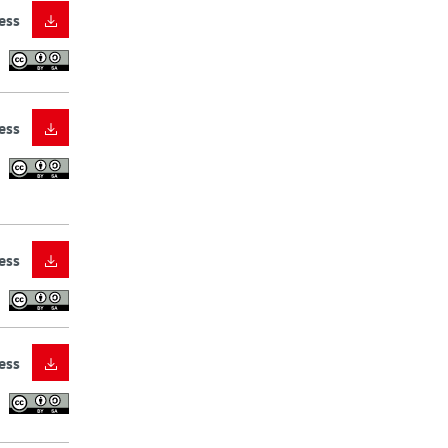
ess
ess
ess
ess