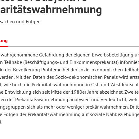
karitätswahrnehmung
rsachen und Folgen
hilosophie
oziale Arbeit
orum Erwachsenenbildung
Schule und Unterricht
bung
chul- und Unterrichtsforschung
AB-Forum
t wahrgenommene Gefährdung der eigenen Erwerbsbeteiligung u
en Teilhabe (Beschäftigungs- und Einkommensprekarität) informier
 in der Bevölkerung Probleme bei der sozio-ökonomischen Teilha
ersonal- und
oSch
erden. Mit den Daten des Sozio-oekonomischen Panels wird erst
rganisationsentwicklung
t, wie hoch die Prekaritätswahrnehmung in Ost- und Westdeutschla
e Entwicklung sich seit Mitte der 1980er Jahre abzeichnet. Zweit
hen der Prekaritätswahrnehmung analysiert und verdeutlicht, wel
eminar
ngsgruppen sich als mehr oder weniger prekär wahrnehmen. Drit
e Folgen der Prekaritätswahrnehmung auf soziale Nahbeziehung
.
eitschrift für
remdsprachenforschung