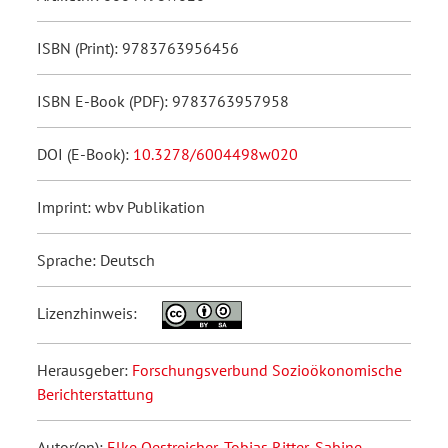
ISBN (Print): 9783763956456
ISBN E-Book (PDF): 9783763957958
DOI (E-Book):
10.3278/6004498w020
Imprint: wbv Publikation
Sprache: Deutsch
Lizenzhinweis:
Herausgeber:
Forschungsverbund Sozioökonomische
Berichterstattung
Autor(en):
Elke Oestreicher
,
Tobias Ritter
,
Sabine