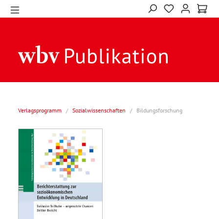
Verlagsprogramm
/
Sozialwissenschaften
/
Bildungsforschung