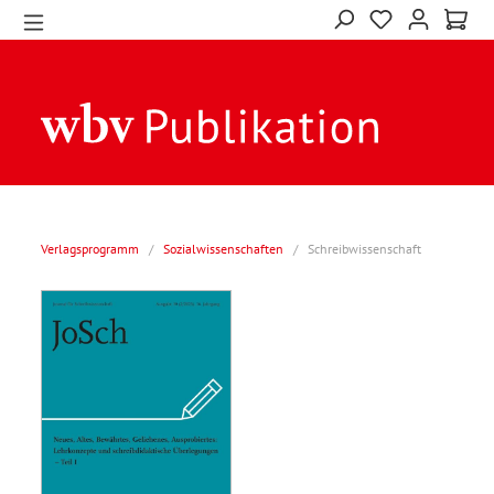
Verlagsprogramm
/
Sozialwissenschaften
/
Schreibwissenschaft