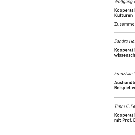
Wolfgang J
Kooperati
Kulturen
Forum Arbeitslehre
Zusammena
Sandra Ha
Kooperati
wissensch
Franziska 
Aushandlu
Beispiel 
Timm C. Fe
Kooperati
mit Prof. 