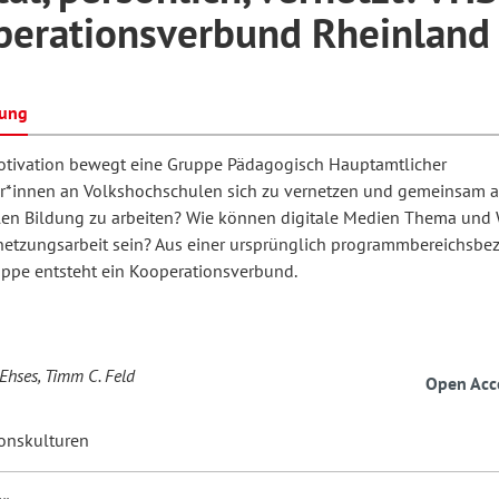
perationsverbund Rheinland
hilosophie
oziale Arbeit
orum Erwachsenenbildung
Schule und Unterricht
bung
tivation bewegt eine Gruppe Pädagogisch Hauptamtlicher
chul- und Unterrichtsforschung
AB-Forum
er*innen an Volkshochschulen sich zu vernetzen und gemeinsam
alen Bildung zu arbeiten? Wie können digitale Medien Thema und
rnetzungsarbeit sein? Aus einer ursprünglich programmbereichsb
ersonal- und
uppe entsteht ein Kooperationsverbund.
oSch
rganisationsentwicklung
eminar
 Ehses, Timm C. Feld
Open Acc
onskulturen
eitschrift für
remdsprachenforschung