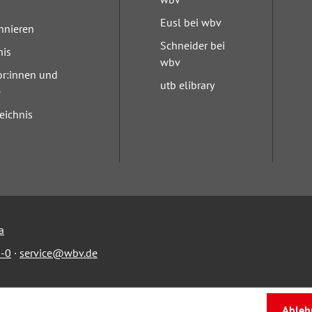
Eusl bei wbv
nnieren
Schneider bei
nis
wbv
or:innen und
utb elibrary
e
eichnis
a
-0
·
service@wbv.de
Ableh