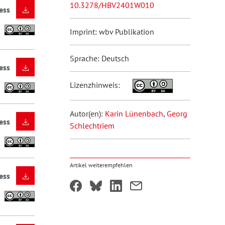
10.3278/HBV2401W010
ess
Imprint: wbv Publikation
Sprache: Deutsch
ess
Lizenzhinweis:
Autor(en):
Karin Lünenbach
,
Georg
ess
Schlechtriem
Artikel weiterempfehlen
ess