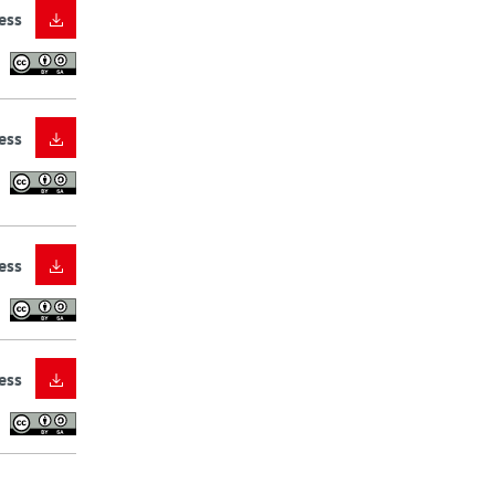
ess
ess
ess
ess