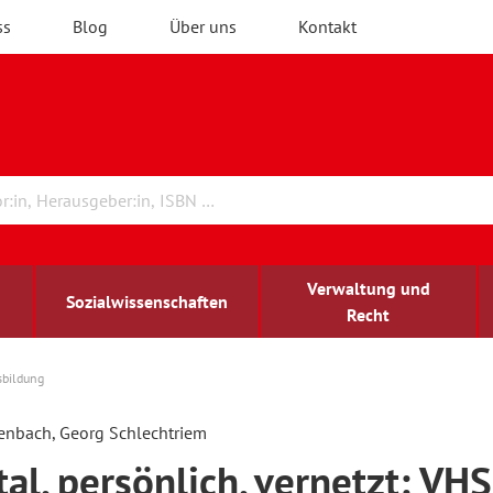
ss
Blog
Über uns
Kontakt
Verwaltung und
Sozialwissenschaften
Recht
sbildung
rchitektur
chreibwissenschaft
irchenrecht
lind-sehbehindert
Erwachsenenbildung
enbach, Georg Schlechtriem
tal, persönlich, vernetzt: VHS
ulturelle Bildung
rühkindliche Bildung
ochschule und Wissenschaft
assrecht
vb forum