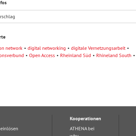
nfos
orschlag
rte
on network
digital networking
digitale Vernetzungsarbeit
ionsverbund
Open Access
Rheinland Süd
Rhineland South
Kooperationen
einlösen
ATHENA bei
wbv