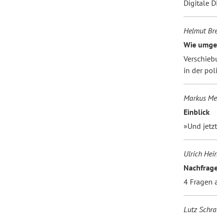
Digitale D
Helmut Br
Wie umgeh
Verschieb
in der pol
Markus Me
Einblick
»Und jetzt
Ulrich He
Nachfrag
4 Fragen a
Lutz Schra