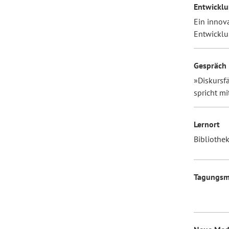
Entwicklu
Ein innova
Entwickl
Gespräch
»Diskursfä
spricht mi
Lernort
Bibliothe
Tagungs