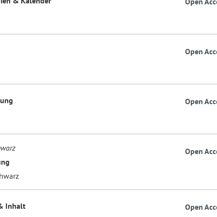
ien & Kalender
Open Acc
Open Acc
dung
Open Acc
hwarz
Open Acc
ung
hwarz
& Inhalt
Open Acc