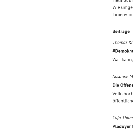
Helmut B
Wie umgeh
Linien« in
Forum Arbeitslehre
Beiträge
Thomas Kr
#Demokra
Was kann,
Susanne M
Die Offen
Volkshoch
öffentlich
Caja Thim
Plädoyer 