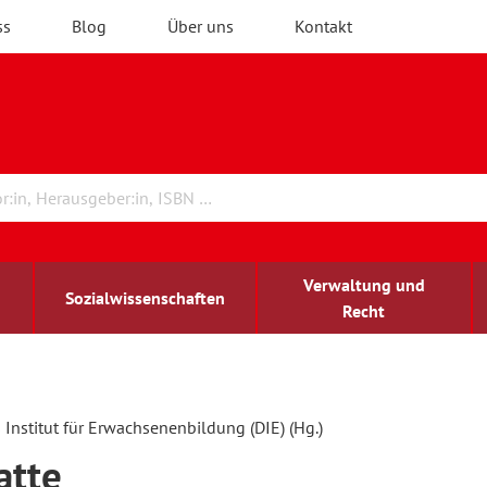
ss
Blog
Über uns
Kontakt
Verwaltung und
Sozialwissenschaften
Recht
rchitektur
chreibwissenschaft
irchenrecht
lind-sehbehindert
Erwachsenenbildung
Institut für Erwachsenenbildung (DIE) (Hg.)
atte
ulturelle Bildung
rühkindliche Bildung
ochschule und Wissenschaft
assrecht
vb forum