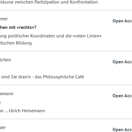
iskurse zwischen Partizipation und Konfrontation
emer
Open Acc
en mit »rechts«?
ung politischer Koordinaten und die »roten Linien«
itischen Bildung
lchers
Open Acc
 sind Sie dran!« - das Philosophische Café
inemann
Open Acc
e
n ... Ulrich Heinemann
der
Open Acc