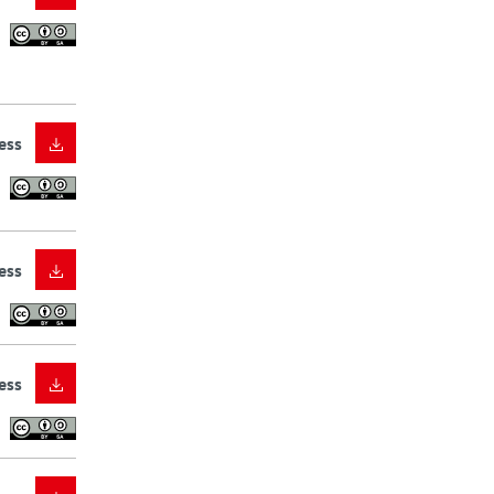
ess
ess
ess