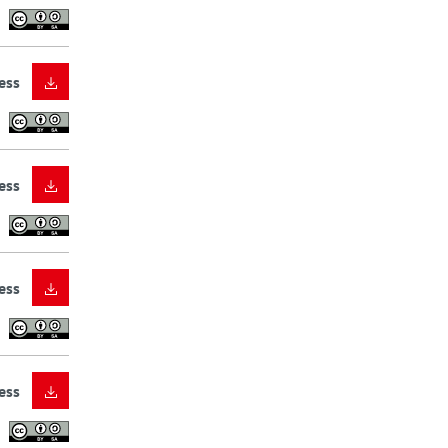
ess
ess
ess
ess