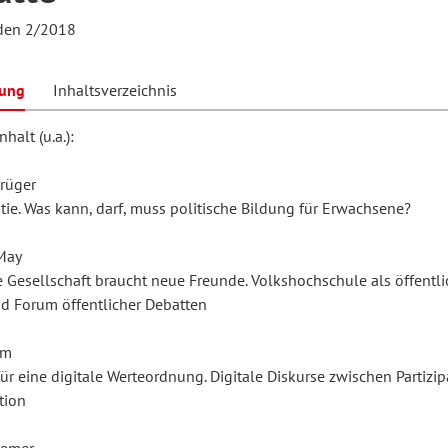
lden 2/2018
hilosophie
oziale Arbeit
orum Erwachsenenbildung
Schule und Unterricht
bung
Inhaltsverzeichnis
halt (u.a.):
chul- und Unterrichtsforschung
AB-Forum
rüger
ie. Was kann, darf, muss politische Bildung für Erwachsene?
ersonal- und
oSch
May
rganisationsentwicklung
e Gesellschaft braucht neue Freunde. Volkshochschule als öffentli
nd Forum öffentlicher Debatten
eminar
mm
ür eine digitale Werteordnung. Digitale Diskurse zwischen Partizi
tion
eitschrift für
remdsprachenforschung