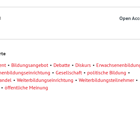
k
Open Acc
rte
ent
Bildungsangebot
Debatte
Diskurs
Erwachsenenbildun
enbildungseinrichtung
Gesellschaft
politische Bildung
andel
Weiterbildungseinrichtung
Weiterbildungsteilnehmer
öffentliche Meinung