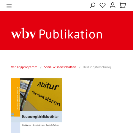
Verlagsprogramm
/
Sozialwissenschaften
/
Bildungsforschung