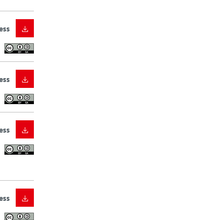
ess
ess
ess
ess