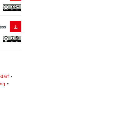
ess
darf
ung