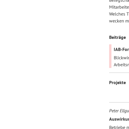
Belegscha
Mitarbeit
Welches T
Forum Arbeitslehre
wecken mag
Beiträge
IAB-Fo
Blickwi
Arbeits
Projekte
Peter Ellgu
Auswirku
Betriebe 