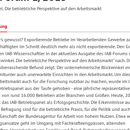
l. Die betriebliche Perspektive auf den Arbeitsmarkt
hilosophie
oziale Arbeit
orum Erwachsenenbildung
Schule und Unterricht
bung
e's gewusst? Exportierende Betriebe im Verarbeitenden Gewerbe z
häftigten im Schnitt deutlich mehr als nicht exportierende. Den 
chul- und Unterrichtsforschung
AB-Forum
en IAB-Wissenschaftler in der aktuellen Ausgabe des IAB-Forums
ckwinkel. Die betriebliche Perspektive auf den Arbeitsmarkt" nach. D
ersonal- und
überraschende Befund zeigt: Der unternehmerische Blickwinkel er
oSch
mitunter auch unerwartete Einsichten in den Arbeitsmarkt. Um dies
rganisationsentwicklung
rbeitsmarkt auch für die Forschung nutzbar zu machen, wurde im 
triebspanel aus der Taufe gehoben - eine jährliche repräsentative
 von rund 16.000 Betrieben aller Branchen und Größen. Heute, 20
eminar
lt das IAB-Betriebspanel als Erfolgsgeschichte. Die Erkenntnisse au
 Befragung sind für die betriebliche Praxis, für die Politik und auc
 Geschäft der Bundesagentur für Arbeit von hohem Nutzen. Etwa 
eitschrift für
sansätze geht im Umgang mit Fachkräfteengpässen, alternden
remdsprachenforschung