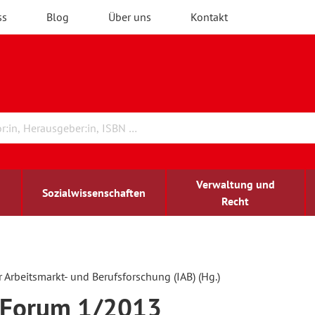
ss
Blog
Über uns
Kontakt
Verwaltung und
Sozialwissenschaften
Recht
rchitektur
chreibwissenschaft
irchenrecht
lind-sehbehindert
Erwachsenenbildung
ür Arbeitsmarkt- und Berufsforschung (IAB) (Hg.)
-Forum 1/2013
ulturelle Bildung
rühkindliche Bildung
ochschule und Wissenschaft
assrecht
vb forum