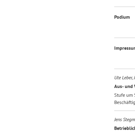
Podium
Impressu
Ute Leber,
Aus- und 
Stufe um 
Beschäfti
Jens Stegma
Betriebli