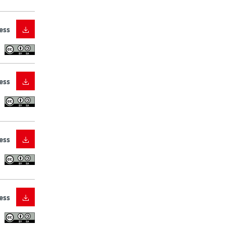
ess
ess
ess
ess