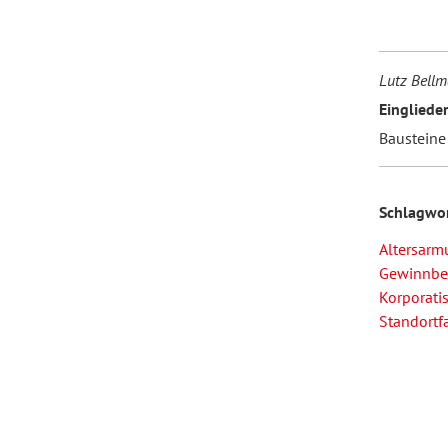
Lutz Bellm
Eingliede
Bausteine 
Schlagwo
Altersarm
Gewinnbet
Korporati
Standortf