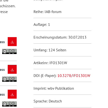
r die
schüssen.
resse
Reihe: IAB-forum
Auflage: 1
Erscheinungsdatum: 30.07.2013
ess
Umfang: 124 Seiten
Artikelnr: IFO1301W
ess
DOI (E-Paper):
10.3278/IFO1301W
Imprint: wbv Publikation
ess
Sprache: Deutsch