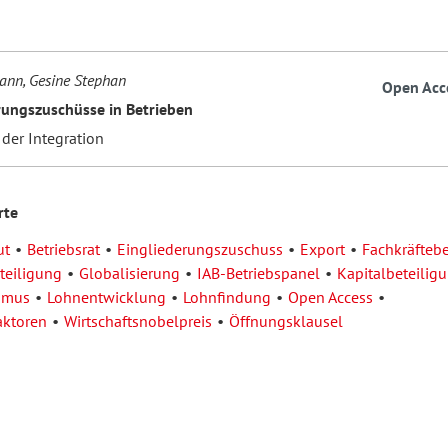
ann, Gesine Stephan
Open Acc
rungszuschüsse in Betrieben
der Integration
rte
ut
Betriebsrat
Eingliederungszuschuss
Export
Fachkräftebe
eiligung
Globalisierung
IAB-Betriebspanel
Kapitalbeteilig
smus
Lohnentwicklung
Lohnfindung
Open Access
aktoren
Wirtschaftsnobelpreis
Öffnungsklausel