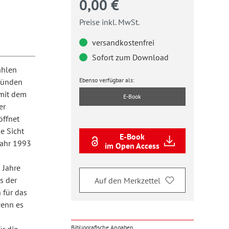
0,00 €
Preise inkl. MwSt.
versandkostenfrei
Sofort zum Download
ahlen
Ebenso verfügbar als:
Gründen
 mit dem
E-Book
er
öffnet
e Sicht
E-Book
Jahr 1993
im Open Access
 Jahre
s der
Auf den Merkzettel
h für das
wenn es
Bibliografische Angaben