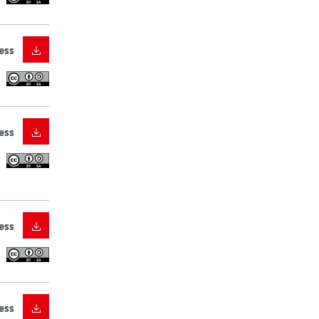
ess
ess
ess
ess