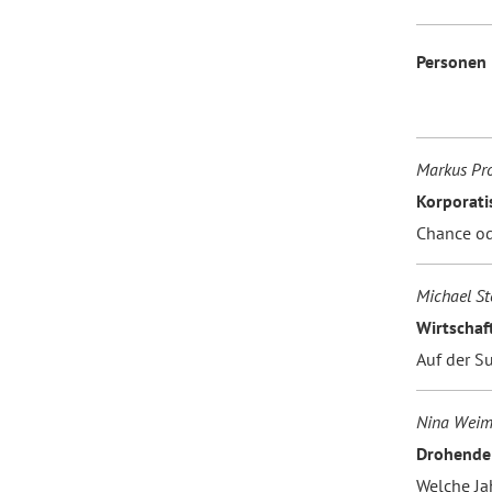
Personen
Markus Pr
Korporat
Chance od
Michael St
Wirtschaf
Auf der S
Nina Weim
Drohende 
Welche Ja