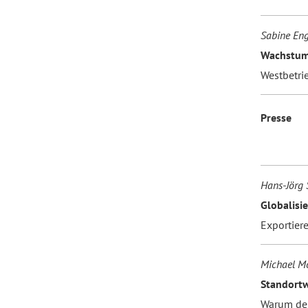
Sabine En
Wachstum
Westbetri
Presse
Hans-Jörg
Globalisi
Exportier
Michael Mo
Standort
Warum deu