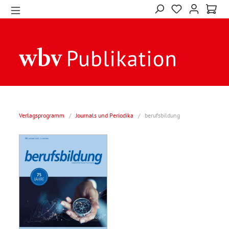
Verlagsprogramm
/
Journals und Periodika
/
berufsbildung