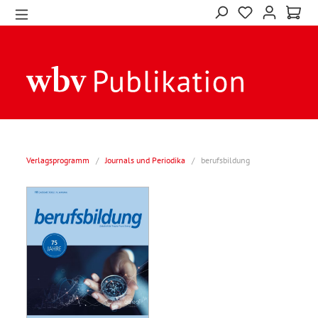
Verlagsprogramm
/
Journals und Periodika
/
berufsbildung