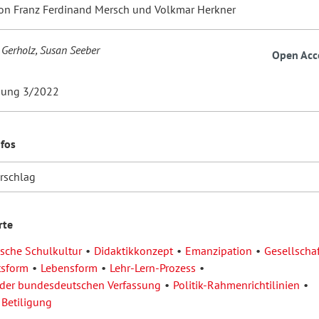
on Franz Ferdinand Mersch und Volkmar Herkner
 Gerholz, Susan Seeber
Open Acc
dung 3/2022
nfos
orschlag
rte
sche Schulkultur
Didaktikkonzept
Emanzipation
Gesellscha
tsform
Lebensform
Lehr-Lern-Prozess
der bundesdeutschen Verfassung
Politik-Rahmenrichtilinien
 Betiligung