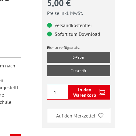
5,00 €
Preise inkl. MwSt.
versandkostenfrei
Sofort zum Download
Ebenso verfügbar als:
E-Paper
orm nach
Zeitschrift
en
gestellt.
In den
he
Warenkorb
schule
Auf den Merkzettel