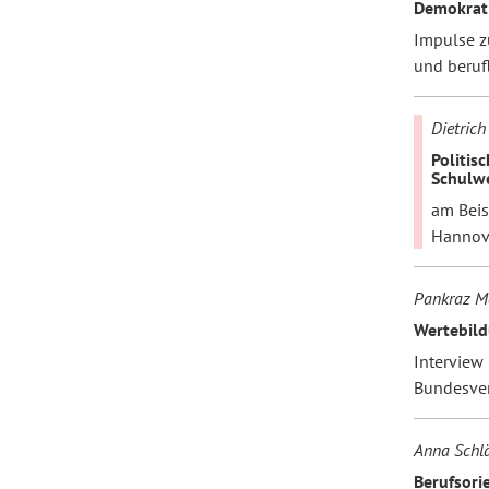
Demokrati
Impulse z
und beruf
Dietrich
Politis
Schulw
am Beis
Hannov
Pankraz Mä
Wertebild
Interview
Bundesverb
Anna Schlä
Berufsori