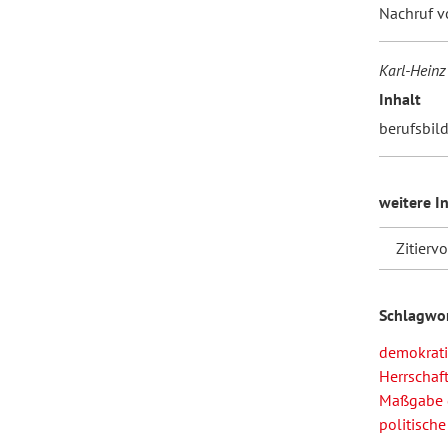
Nachruf v
Karl-Heinz
Inhalt
berufsbil
weitere I
Zitierv
Schlagwo
demokrati
Herrschaf
Maßgabe 
politische