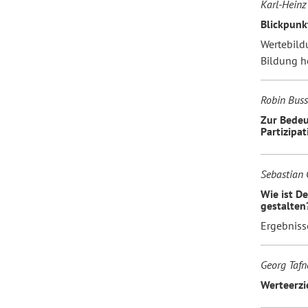
Karl-Heinz
Blickpunk
Forum Arbeitslehre
Wertebildu
Bildung h
Robin Busse
Zur Bedeu
Partizipa
Sebastian 
Wie ist D
gestalten
Ergebniss
Georg Tafn
Werteerzi