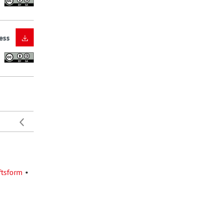
ess
ftsform