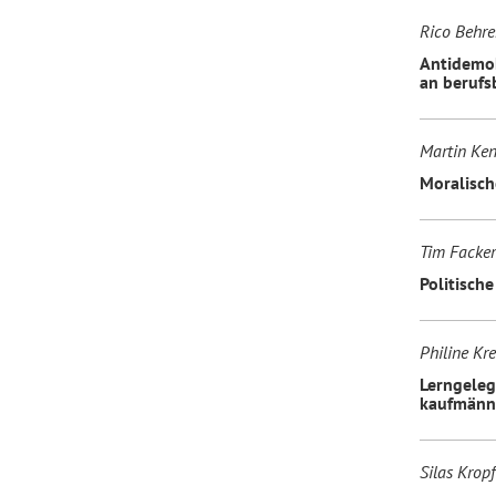
Rico Behre
Antidemok
an berufs
Martin Ken
Moralisch
Tim Facker
Politisch
Philine Kr
Lerngeleg
kaufmänni
Silas Kropf