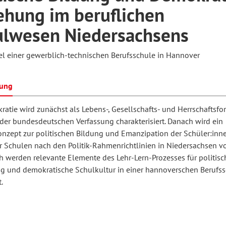
ehung im beruflichen
ulwesen Niedersachsens
hilosophie
oziale Arbeit
orum Erwachsenenbildung
Schule und Unterricht
el einer gewerblich-technischen Berufsschule in Hannover
chul- und Unterrichtsforschung
AB-Forum
bung
ratie wird zunächst als Lebens-, Gesellschafts- und Herrschaftsf
ersonal- und
er bundesdeutschen Verfassung charakterisiert. Danach wird ein
oSch
rganisationsentwicklung
onzept zur politischen Bildung und Emanzipation der Schüler:inn
r Schulen nach den Politik-Rahmenrichtlinien in Niedersachsen vor
ch werden relevante Elemente des Lehr-Lern-Prozesses für politisc
eminar
ng und demokratische Schulkultur in einer hannoverschen Berufs
.
eitschrift für
remdsprachenforschung