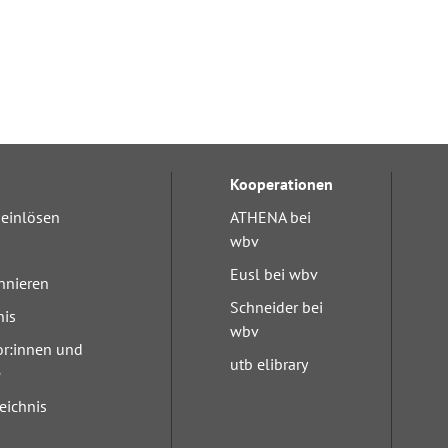
Kooperationen
einlösen
ATHENA bei
wbv
Eusl bei wbv
nnieren
Schneider bei
nis
wbv
or:innen und
utb elibrary
e
eichnis