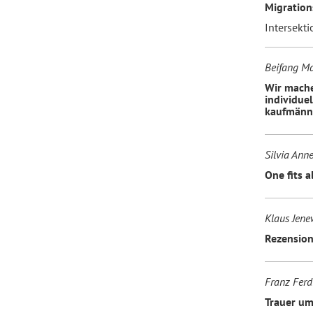
Migration
Intersekt
Beifang Ma
Wir mache
individue
kaufmänni
Silvia Ann
One fits 
Klaus Jene
Rezensio
Franz Ferd
Trauer um 