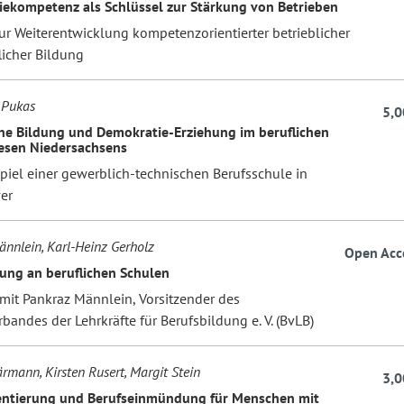
ekompetenz als Schlüssel zur Stärkung von Betrieben
ur Weiterentwicklung kompetenzorientierter betrieblicher
licher Bildung
 Pukas
5,0
che Bildung und Demokratie-Erziehung im beruflichen
esen Niedersachsens
piel einer gewerblich-technischen Berufsschule in
er
nnlein, Karl-Heinz Gerholz
Open Acc
ung an beruflichen Schulen
 mit Pankraz Männlein, Vorsitzender des
andes der Lehrkräfte für Berufsbildung e. V. (BvLB)
rmann, Kirsten Rusert, Margit Stein
3,0
entierung und Berufseinmündung für Menschen mit