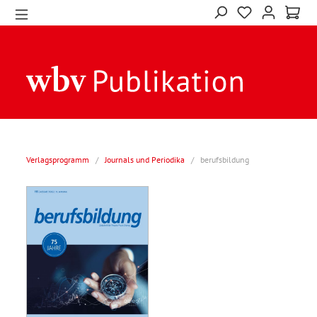
Verlagsprogramm
/
Journals und Periodika
/
berufsbildung