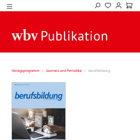
Verlagsprogramm
/
Journals und Periodika
/
berufsbildung