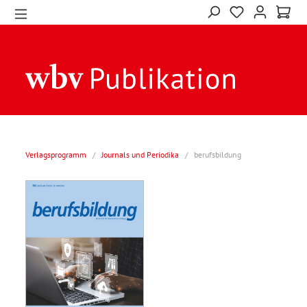
Verlagsprogramm
/
Journals und Periodika
/
berufsbildung