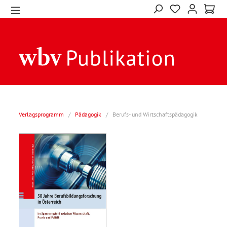
Verlagsprogramm
/
Pädagogik
/
Berufs- und Wirtschaftspädagogik