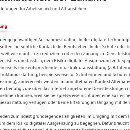
derungen für Arbeitsmarkt und Alltagsleben
hilosophie
oziale Arbeit
orum Erwachsenenbildung
Schule und Unterricht
bung
 der gegenwärtigen Ausnahmesituation, in der digitale Technolog
sollen, persönliche Kontakte im Berufsleben, in der Schule oder i
chul- und Unterrichtsforschung
AB-Forum
so weit wie möglich zu reduzieren oder den Zugang zu Dienstleist
en, ist es unerlässlich, dem Risiko digitaler Ausgrenzung zu bege
ersonal- und
einerseits eine entsprechende Infrastrukturausstattung (z. B. Inter
oSch
strukturausstattung, beispielsweise für Schülerinnen und Schüler 
rganisationsentwicklung
Learning), andererseits werden im unmittelbaren Kontext Alternat
en benötigt, die über das Internet angebotene Dienstleistungen ni
nehmen können, weil sie beispielsweise nicht über eine ausreich
eminar
ieausstattung verfügen oder keine Erfahrung im Umgang mit dem
den zumindest grundlegende Fähigkeiten im Umgang mit dem I
eitschrift für
 um dem Risiko digitaler Ausgrenzung zu begegnen. Dafür braucht
remdsprachenforschung