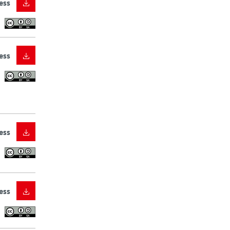
ess
ess
ess
ess