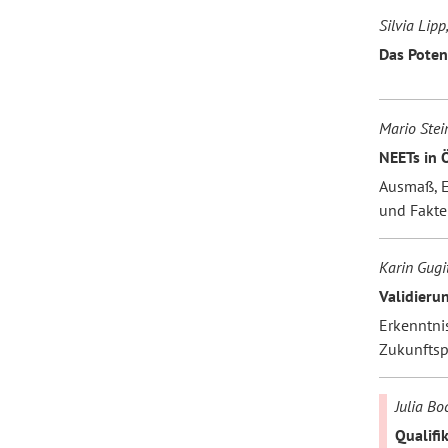
Silvia Lipp
Das Poten
Mario Stei
NEETs in 
Ausmaß, E
und Fakte
Karin Gugi
Validieru
Erkenntni
Zukunftsp
Julia B
Qualifi