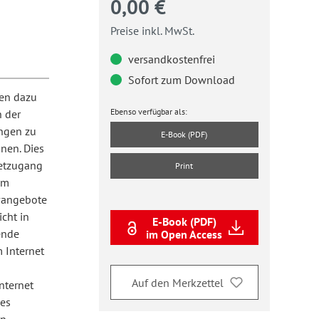
0,00 €
Preise inkl. MwSt.
versandkostenfrei
Sofort zum Download
ien dazu
Ebenso verfügbar als:
n der
ungen zu
E-Book (PDF)
gnen. Dies
netzugang
Print
im
ivangebote
cht in
E-Book (PDF)
ende
im Open Access
 Internet
Auf den Merkzettel
nternet
 es