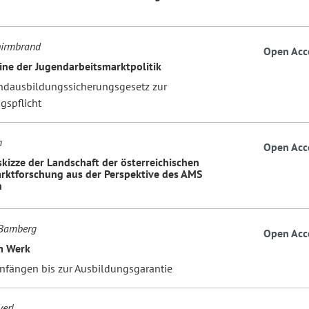
hirmbrand
Open Acc
ine der Jugendarbeitsmarktpolitik
dausbildungssicherungsgesetz zur
gspflicht
m
Open Acc
skizze der Landschaft der österreichischen
rktforschung aus der Perspektive des AMS
h
Bamberg
Open Acc
m Werk
nfängen bis zur Ausbildungsgarantie
erl