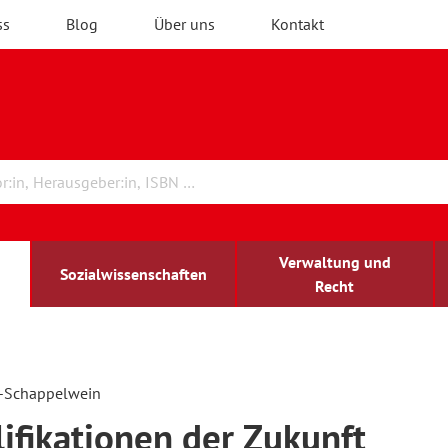
ss
Blog
Über uns
Kontakt
Verwaltung und
Sozialwissenschaften
Recht
rchitektur
chreibwissenschaft
irchenrecht
lind-sehbehindert
Erwachsenenbildung
k-Schappelwein
ifikationen der Zukunft
ulturelle Bildung
rühkindliche Bildung
ochschule und Wissenschaft
assrecht
vb forum