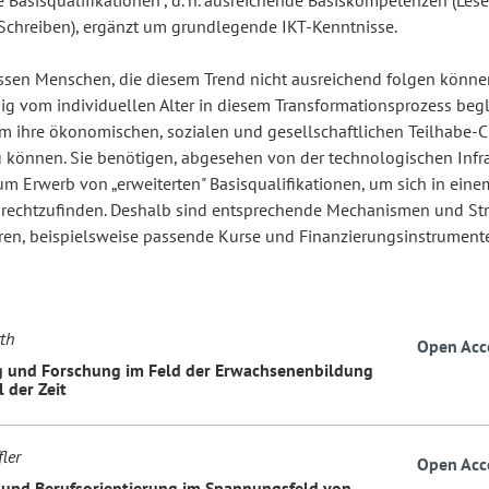
e Basisqualifikationen", d. h. ausreichende Basiskompetenzen (Lese
Schreiben), ergänzt um grundlegende IKT-Kenntnisse.
sen Menschen, die diesem Trend nicht ausreichend folgen könne
g vom individuellen Alter in diesem Transformationsprozess begl
m ihre ökonomischen, sozialen und gesellschaftlichen Teilhabe-
 können. Sie benötigen, abgesehen von der technologischen Infra
m Erwerb von „erweiterten" Basisqualifikationen, um sich in eine
rechtzufinden. Deshalb sind entsprechende Mechanismen und St
eren, beispielsweise passende Kurse und Finanzierungsinstrumente
th
Open Acc
 und Forschung im Feld der Erwachsenenbildung
 der Zeit
ler
Open Acc
 und Berufsorientierung im Spannungsfeld von