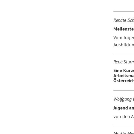
Renate Sc
Meilenste
Vom Jugen
Ausbildun
René Stur
Eine Kurz
Arbeitsma
Österreic
Wolfgang 
Jugend a
von den A
Martin May