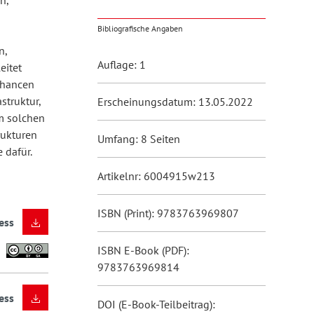
n,
Bibliografische Angaben
n,
Auflage: 1
eitet
Chancen
struktur,
Erscheinungsdatum: 13.05.2022
m solchen
rukturen
Umfang: 8 Seiten
 dafür.
Artikelnr: 6004915w213
ISBN (Print): 9783763969807
ess
ISBN E-Book (PDF):
9783763969814
ess
DOI (E-Book-Teilbeitrag):