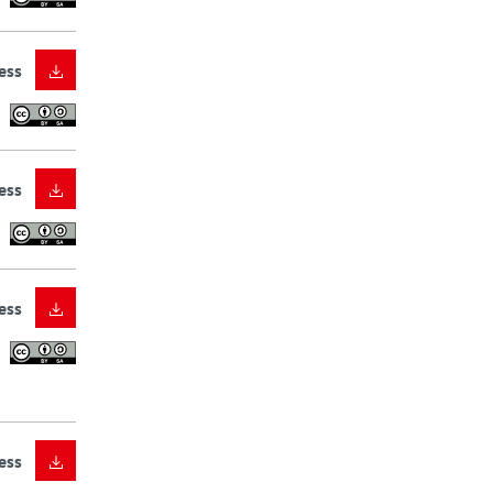
ess
ess
ess
ess