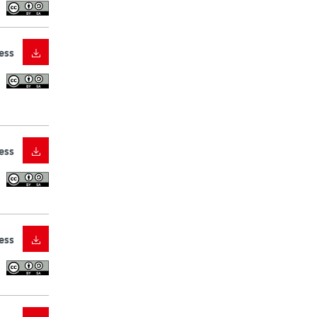
ess
ess
ess