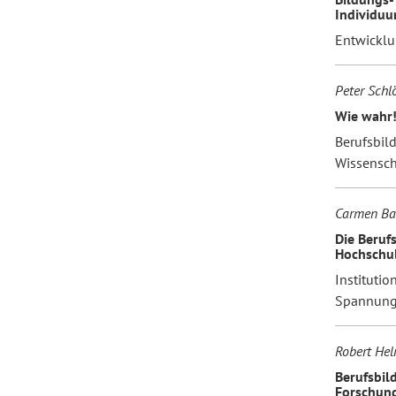
Individuu
Entwicklu
Peter Schl
Wie wahr!
Berufsbil
Wissensch
Carmen Ba
Die Beruf
Hochschul
Institutio
Spannung
Robert Helm
Berufsbil
Forschung