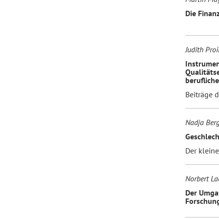
Die Finan
Judith Pro
Instrumen
Qualitäts
beruflich
Beiträge d
Nadja Ber
Geschlech
Der klein
Norbert L
Der Umgan
Forschung