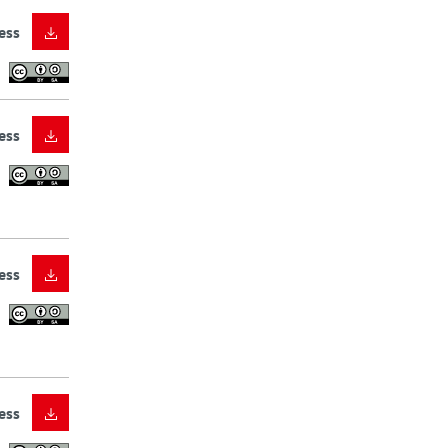
ess
ess
ess
ess