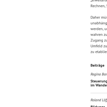
„erweitert
Rechnen, 
Forum Arbeitslehre
Daher müs
unabhängi
werden, u
wahren zu
Zugang zu
Umfeld zu
zu etabli
Beiträge
Regina Bar
Steuerung
im Wandel
Roland Löff
Bildungs-