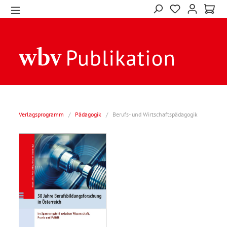
Verlagsprogramm
/
Pädagogik
/
Berufs- und Wirtschaftspädagogik