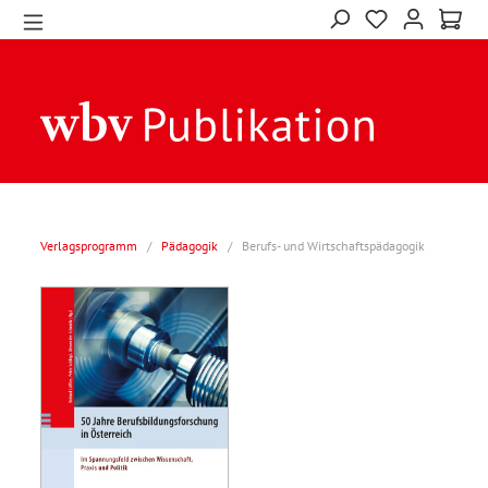
Verlagsprogramm
/
Pädagogik
/
Berufs- und Wirtschaftspädagogik