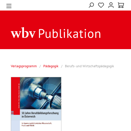
Verlagsprogramm
/
Pädagogik
/
Berufs- und Wirtschaftspädagogik