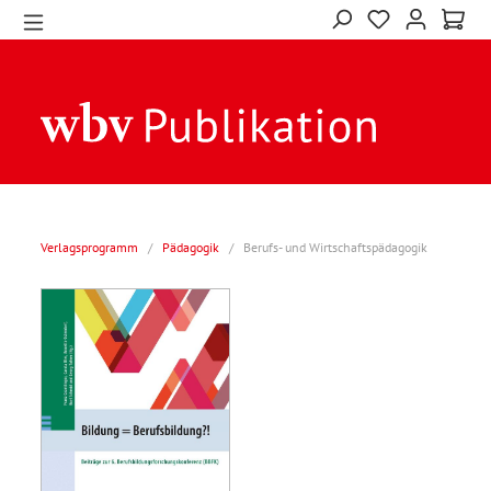
Verlagsprogramm
/
Pädagogik
/
Berufs- und Wirtschaftspädagogik