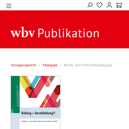
Verlagsprogramm
/
Pädagogik
/
Berufs- und Wirtschaftspädagogik