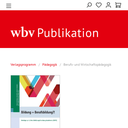
Verlagsprogramm
/
Pädagogik
/
Berufs- und Wirtschaftspädagogik