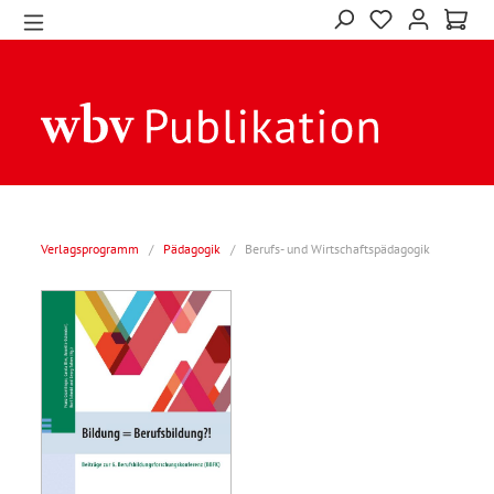
Verlagsprogramm
/
Pädagogik
/
Berufs- und Wirtschaftspädagogik