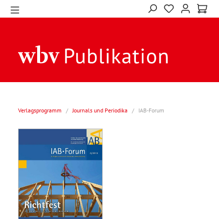
Verlagsprogramm
/
Journals und Periodika
/
IAB-Forum