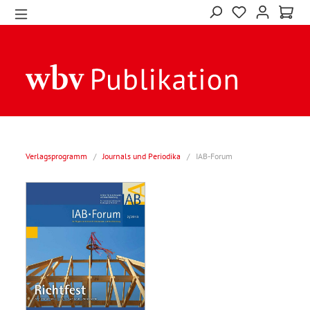
Verlagsprogramm
/
Journals und Periodika
/
IAB-Forum