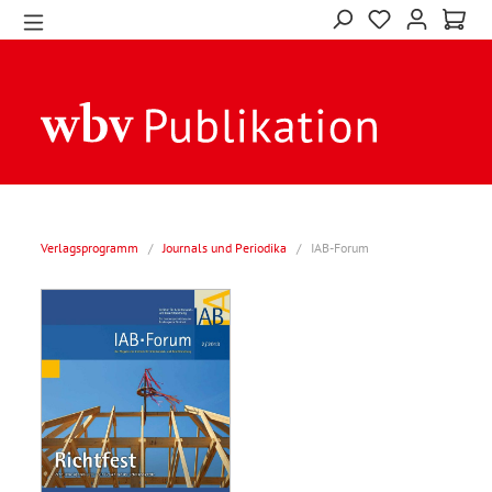
Verlagsprogramm
/
Journals und Periodika
/
IAB-Forum