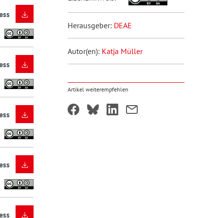
ess
Herausgeber:
DEAE
Autor(en):
Katja Müller
ess
Artikel weiterempfehlen
ess
ess
ess