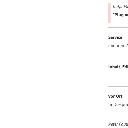
Katja Mü
"Plug a
Service
(mehrere A
Inhalt, Ed
vor Ort
Im Gesprä
Peter Fauls