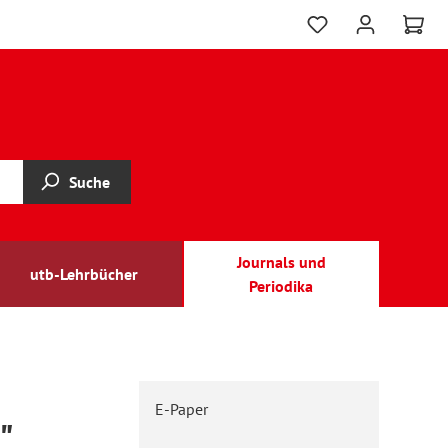
Suche
Journals und
utb-Lehrbücher
Periodika
E-Paper
"