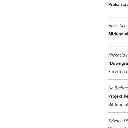
Prekaritä
Heinz Sch
Bildung a
Michaela H
"Downgrad
Facetten e
Isa Breitma
Projekt P
Bildung a
Sylvana Di