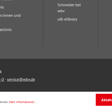
Schneider bei
nis
wbv
or:innen und
utb elibrary
e
eichnis
a
-0
·
service@wbv.de
Ableh
können.
Mehr Informationen ...