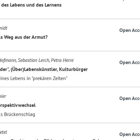
t des Lebens und des Lernens
midt
Open Acc
ls Weg aus der Armut?
ofmann, Sebastian Lerch, Petra Herre
Open Acc
er", (Über)Lebenskünstler, Kulturbürger
ines Lebens in "prekären Zeiten"
ier
Open Acc
erspektivwechsel
ls Brückenschlag
etel
Open Acc