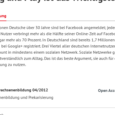
bung
hilosophie
oziale Arbeit
orum Erwachsenenbildung
Schule und Unterricht
ionen Deutsche über 30 Jahre sind bei Facebook angemeldet; jeder
utzer verbringt mehr als die Hälfte seiner Online-Zeit auf Facebo
ar mehr als 70 Prozent. In Deutschland sind bereits 1,7 Millionen
chul- und Unterrichtsforschung
AB-Forum
ei Google+ registriert. Drei Viertel aller deutschen Internetnutze
ount in mindestens einem sozialen Netzwerk. Soziale Netzwerke 
tverständlich zum Alltag. Das ist das beste Argument, sie auch für 
ersonal- und
oSch
dung zu nutzen.
rganisationsentwicklung
eminar
wachsenenbildung 04/2012
Open Acc
enbildung und Prekarisierung
eitschrift für
remdsprachenforschung