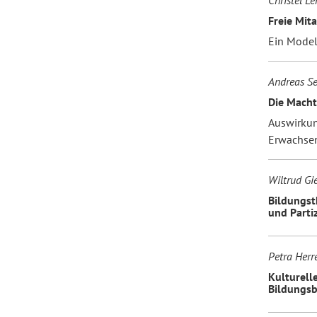
Christel Le
Freie Mit
Ein Model
Forum Arbeitslehre
Andreas Se
Die Macht
Auswirkun
Erwachse
Wiltrud Gi
Bildungs
und Parti
Petra Herr
Kulturell
Bildungsb