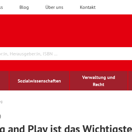
ss
Blog
Über uns
Kontakt
Verwaltung und
Sozialwissenschaften
Recht
ng
rchitektur
chreibwissenschaft
irchenrecht
lind-sehbehindert
Erwachsenenbildung
)
g and Play ist das Wichtigste
ulturelle Bildung
rühkindliche Bildung
ochschule und Wissenschaft
assrecht
vb forum