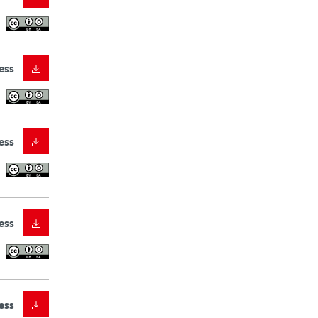
ess
ess
ess
ess