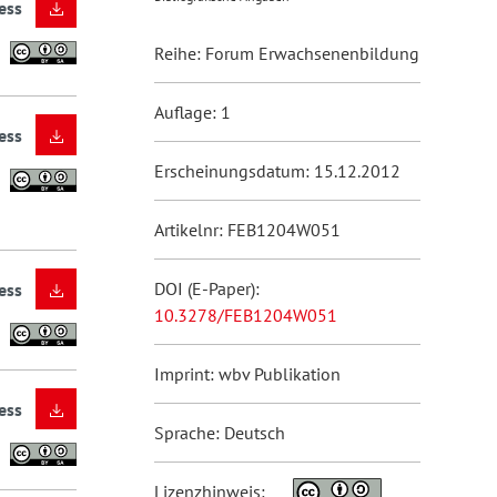
ess
Reihe: Forum Erwachsenenbildung
Auflage: 1
ess
Erscheinungsdatum: 15.12.2012
Artikelnr: FEB1204W051
DOI (E-Paper):
ess
10.3278/FEB1204W051
Imprint: wbv Publikation
ess
Sprache: Deutsch
Lizenzhinweis: