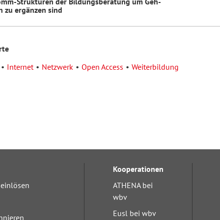
mm-Strukturen der Bildungsberatung um Geh-
n zu ergänzen sind
rte
Internet
Netzwerk
Open Access
Weiterbildung
Kooperationen
einlösen
ATHENA bei
wbv
Eusl bei wbv
nnieren