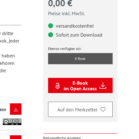
0,00 €
Preise inkl. MwSt.
versandkostenfrei
 dritte
Sofort zum Download
ok, jeder
Ebenso verfügbar als:
r haben
E-Book
gehören
die
E-Book
im Open Access
ess
Auf den Merkzettel
Bibliografische Angaben