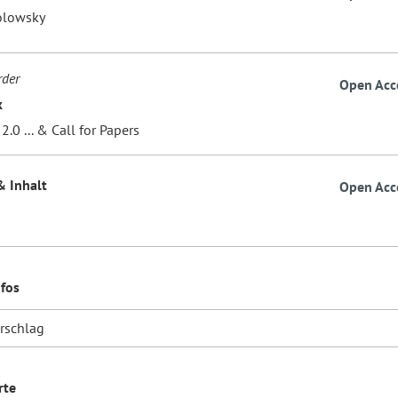
olowsky
rder
Open Acc
k
.0 ... & Call for Papers
& Inhalt
Open Acc
nfos
orschlag
rte