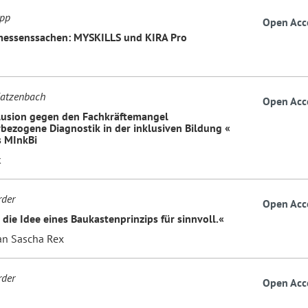
opp
Open Acc
messenssachen: MYSKILLS und KIRA Pro
Katzenbach
Open Acc
lusion gegen den Fachkräftemangel
bezogene Diagnostik in der inklusiven Bildung «
 MInkBi
k
rder
Open Acc
 die Idee eines Baukastenprinzips für sinnvoll.«
an Sascha Rex
rder
Open Acc