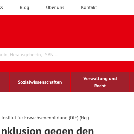
ss
Blog
Über uns
Kontakt
Verwaltung und
Sozialwissenschaften
Recht
rchitektur
chreibwissenschaft
irchenrecht
lind-sehbehindert
Erwachsenenbildung
Institut für Erwachsenenbildung (DIE) (Hg.)
Inklusion gegen den
ulturelle Bildung
rühkindliche Bildung
ochschule und Wissenschaft
assrecht
vb forum