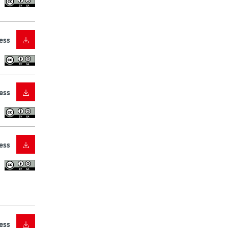
ess
ess
ess
ess