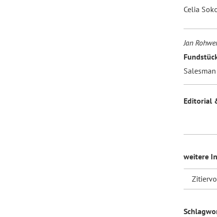
Celia Sok
Jan Rohwe
Fundstüc
Salesman 2
Editorial 
weitere I
Zitierv
Schlagwo