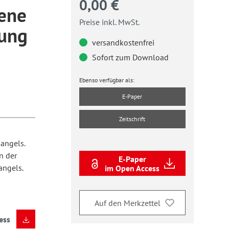
0,00 €
ene
Preise inkl. MwSt.
dung
versandkostenfrei
Sofort zum Download
Ebenso verfügbar als:
E-Paper
Zeitschrift
angels.
n der
E-Paper
ngels.
im Open Access
Auf den Merkzettel
ess