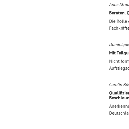
Anne Stra
Beraten. Q
Die Rolle
Fachkräft
Dominique 
Mit Teilqu
Nicht form
Aufstiegs
Carolin Bö
Qualifizi
Beschleu
Anerkennu
Deutschl