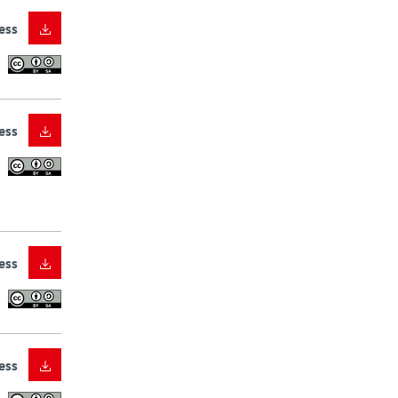
ess
ess
ess
ess