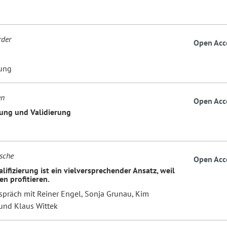
rder
Open Acc
ung
en
Open Acc
ung und Validierung
osche
Open Acc
alifizierung ist ein vielversprechender Ansatz, weil
en profitieren.
spräch mit Reiner Engel, Sonja Grunau, Kim
und Klaus Wittek