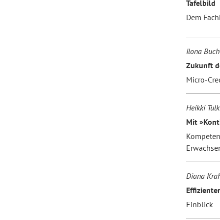
Tafelbild
Dem Fach
Ilona Buc
Zukunft 
Micro-Cre
Heikki Tulk
Mit »Kont
Kompetenz
Erwachsen
Diana Krah
Effizient
Einblick