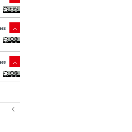
ess
ess