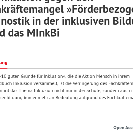
hkräftemangel »Förderbezog
nostik in der inklusiven Bil
hilosophie
oziale Arbeit
orum Erwachsenenbildung
Schule und Unterricht
d das MInkBi
chul- und Unterrichtsforschung
AB-Forum
bung
ersonal- und
oSch
»10 guten Gründe für Inklusion«, die die Aktion Mensch in ihrem
rganisationsentwicklung
dbuch Inklusion versammelt, ist die Verringerung des Fachkräftem
innt das Thema Inklusion nicht nur in der Schule, sondern auch i
enbildung immer mehr an Bedeutung aufgrund des Fachkräftema
eminar
eitschrift für
Open Acc
remdsprachenforschung