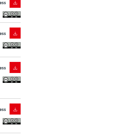
ess
ess
ess
ess