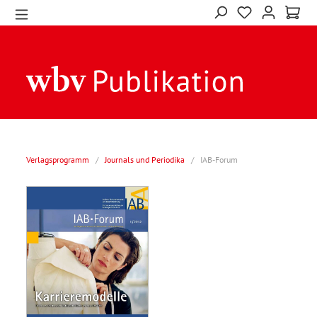
Verlagsprogramm
/
Journals und Periodika
/
IAB-Forum